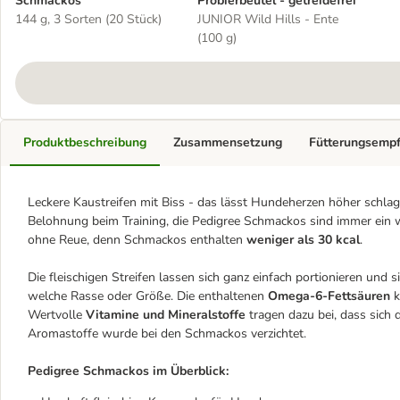
Schmackos
Probierbeutel - getreidefrei
144 g, 3 Sorten (20 Stück)
JUNIOR Wild Hills - Ente
(100 g)
Produktbeschreibung
Zusammensetzung
Fütterungsemp
Leckere Kaustreifen mit Biss - das lässt Hundeherzen höher schla
Belohnung beim Training, die Pedigree Schmackos sind immer ein w
ohne Reue, denn Schmackos enthalten
weniger als 30 kcal
.
Die fleischigen Streifen lassen sich ganz einfach portionieren und
welche Rasse oder Größe. Die enthaltenen
Omega-6-Fettsäuren
Wertvolle
Vitamine und Mineralstoffe
tragen dazu bei, dass sich
Aromastoffe wurde bei den Schmackos verzichtet.
Pedigree Schmackos im Überblick: