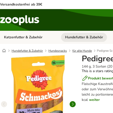
Versandkostenfrei ab 39€
Katzenfutter & Zubehör
Hundefutter & Zubehör
Kategorie-Menü öffnen: Katzenf
Hundefutter & Zubehör
Hundesnacks
für alte Hunde
Pedigree S
Pedigre
144 g, 3 Sorten (20
This is a stars ratin
Produkt bewer
Fleischige Kaustre
oder zum Verwöhnen
leicht zu portionie
kcal
weiter