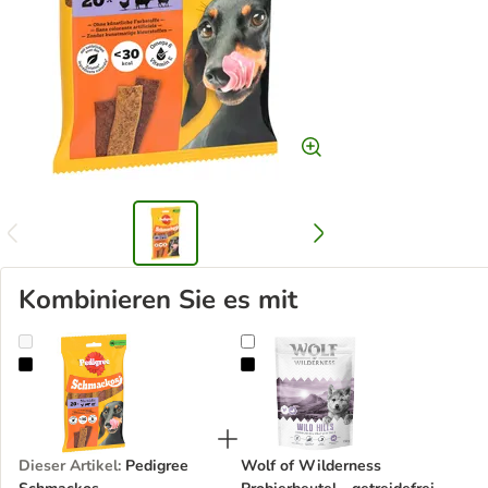
Kombinieren Sie es mit
Pedigree Schmackos
Wolf of Wilderness Probierbeutel -
Dieser Artikel
:
Pedigree
Wolf of Wilderness