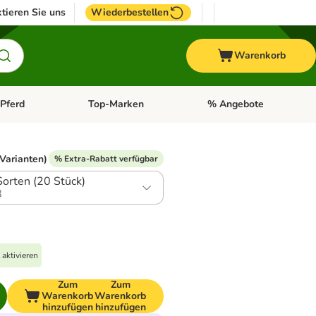
tieren Sie uns
Wiederbestellen
Warenkorb
Pferd
Top-Marken
% Angebote
: Fisch
tegorie-Menü öffnen: Vogel
Kategorie-Menü öffnen: Pferd
Kategorie-Menü öffnen: T
 Varianten)
% Extra-Rabatt verfügbar
Sorten (20 Stück)
8
aktivieren
Zum
Zum
Warenkorb
Warenkorb
hinzufügen
hinzufügen