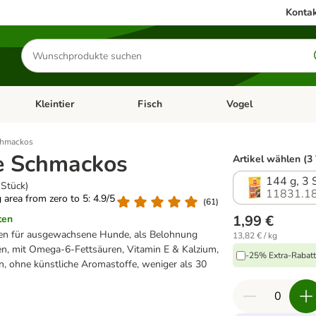
Kontak
Produkte
suchen
Kleintier
Fisch
Vogel
utter & Zubehör
Kategorie-Menü öffnen: Hundefutter & Zubehör
Kategorie-Menü öffnen: Kleintier
Kategorie-Menü öffnen
Ka
chmackos
e Schmackos
Artikel wählen (3
144 g, 3 
 Stück)
11831.1
g area from zero to 5: 4.9/5
(
61
)
1,99 €
ten
ifen für ausgewachsene Hunde, als Belohnung
13,82 € / kg
, mit Omega-6-Fettsäuren, Vitamin E & Kalzium,
-25% Extra-Rabatt 
ren, ohne künstliche Aromastoffe, weniger als 30