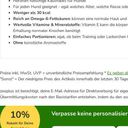
Herzhaft fleischige Kausnacks für Hunde
Für jeden Hund geeignet - egal welches Alter, welche Rasse od
Weniger als 30 kcal
Reich an Omega-6-Fettsäuren:
können eine normale Haut und g
Wertvolle Vitamine & Mineralstoffe:
Vitamin E kann die körper
Erhaltung normaler Knochen benötigt
Einfaches Portionieren:
egal, ob beim Training oder Leckerchen
Ohne
künstliche Aromastoffe
Preise inkl. MwSt. UVP = unverbindliche Preisempfehlung *
Es gelten d
"Sonst" = Der niedrigste Preis des Artikels innerhalb der letzten 30 Tage
zooplus ist berechtigt, deine E-Mail-Adresse für Direktwerbung für eig
Übermittlungskosten nach den Basistarifen entstehen, indem du den zoo
10%
Verpasse keine personalisie
Rabatt für Deine