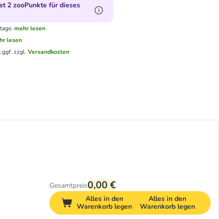
t 2 zooPunkte für dieses
tage.
mehr lesen
hr lesen
.
ggf. zzgl.
Versandkosten
0,00 €
Gesamtpreis
Alles in den
Alles in den
Warenkorb legen
Warenkorb legen