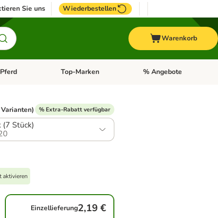
tieren Sie uns
Wiederbestellen
Warenkorb
Pferd
Top-Marken
% Angebote
: Fisch
tegorie-Menü öffnen: Vogel
Kategorie-Menü öffnen: Pferd
Kategorie-Menü öffnen: T
 Varianten)
% Extra-Rabatt verfügbar
 (7 Stück)
20
 aktivieren
2,19 €
Einzellieferung