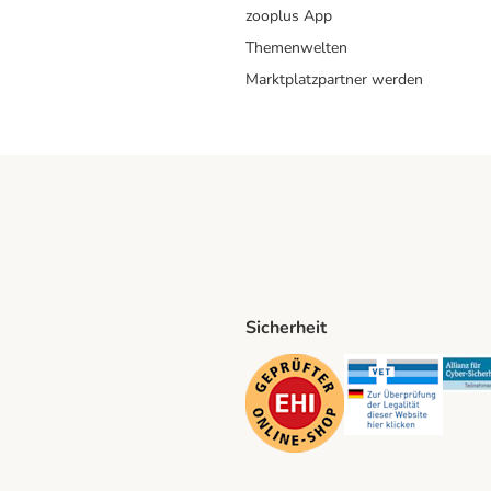
zooplus App
Themenwelten
Marktplatzpartner werden
Sicherheit
ping Method
D Shipping Method
Security
Securit