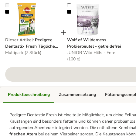
Pedigree Dentastix Fresh Tägliche Frische für kleine Hunde (5-10 k
Wolf of Wilderness Probierbeutel -
Dieser Artikel
:
Pedigree
Wolf of Wilderness
Dentastix Fresh Tägliche
Probierbeutel - getreidefrei
Frische für kleine Hunde
Multipack (7 Stück)
JUNIOR Wild Hills - Ente
(5-10 kg)
(100 g)
Produktbeschreibung
Zusammensetzung
Fütterungsemp
Pedigree Dentastix Fresh ist eine tolle Möglichkeit, um deine Felln
Kaustangen sind besonders fettarm und können daher problemlos i
aufregenden Abenteuer integriert werden. Die enthaltene Kombina
frischen Atem
bei deinem Vierbeiner sorgen. Die Kaustangen könn