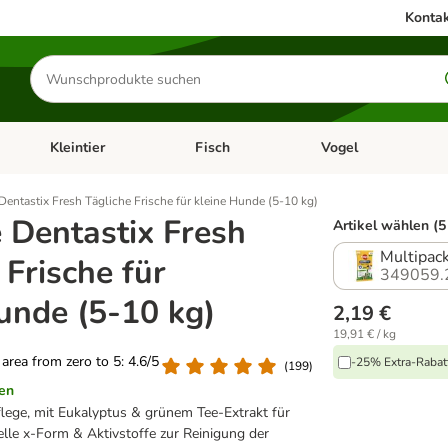
Kontak
Produkte
suchen
Kleintier
Fisch
Vogel
utter & Zubehör
Kategorie-Menü öffnen: Hundefutter & Zubehör
Kategorie-Menü öffnen: Kleintier
Kategorie-Menü öffnen
Ka
Dentastix Fresh Tägliche Frische für kleine Hunde (5-10 kg)
 Dentastix Fresh
Artikel wählen (5
Multipack
 Frische für
349059.
unde (5-10 kg)
2,19 €
19,91 € / kg
g area from zero to 5: 4.6/5
-25% Extra-Rabatt
(
199
)
en
lege, mit Eukalyptus & grünem Tee-Extrakt für
elle x-Form & Aktivstoffe zur Reinigung der