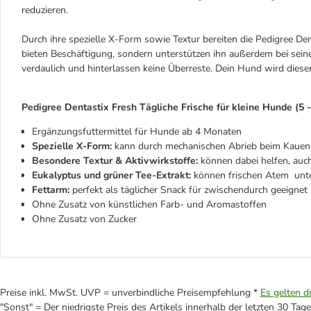
reduzieren.
Durch ihre spezielle X-Form sowie Textur bereiten die Pedigree D
bieten Beschäftigung, sondern unterstützen ihn außerdem bei seine
verdaulich und hinterlassen keine Überreste. Dein Hund wird diese
Pedigree Dentastix Fresh Tägliche Frische für kleine Hunde (5 -
Ergänzungsfuttermittel für Hunde ab 4 Monaten
Spezielle X-Form:
kann durch mechanischen Abrieb beim Kauen 
Besondere Textur & Aktivwirkstoffe:
können dabei helfen, auc
Eukalyptus und grüner Tee-Extrakt:
können frischen Atem unt
Fettarm:
perfekt als täglicher Snack für zwischendurch geeignet
Ohne Zusatz von künstlichen Farb- und Aromastoffen
Ohne Zusatz von Zucker
Preise inkl. MwSt. UVP = unverbindliche Preisempfehlung *
Es gelten d
"Sonst" = Der niedrigste Preis des Artikels innerhalb der letzten 30 Tage