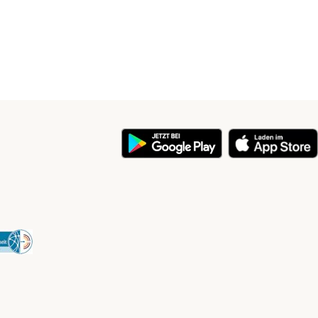
y
Security