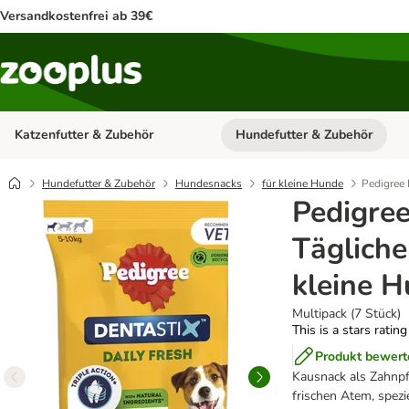
Versandkostenfrei ab 39€
Katzenfutter & Zubehör
Hundefutter & Zubehör
Kategorie-Menü öffnen: Katzenf
Hundefutter & Zubehör
Hundesnacks
für kleine Hunde
Pedigree 
Pedigree
Tägliche
kleine H
Multipack (7 Stück)
This is a stars ratin
Produkt bewert
Kausnack als Zahnpf
frischen Atem, spezi