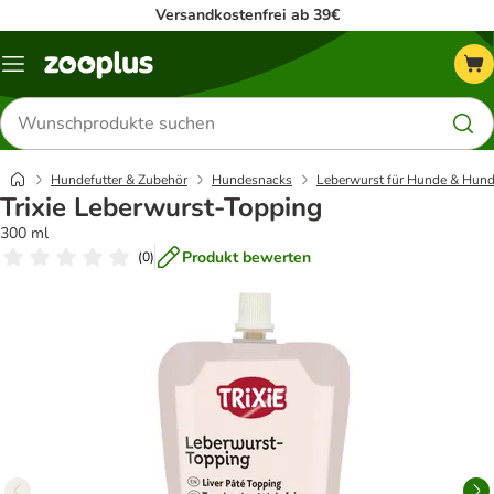
Versandkostenfrei ab 39€
Menü
Produkte
suchen
Hundefutter & Zubehör
Hundesnacks
Leberwurst für Hunde & Hund
Trixie Leberwurst-Topping
300 ml
Produkt bewerten
(
0
)