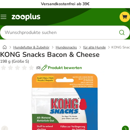
Versandkostenfrei ab 39€
Menü
Produkte
suchen
Hundefutter & Zubehör
Hundesnacks
für alte Hunde
KONG Snack
KONG Snacks Bacon & Cheese
198 g (Größe S)
Produkt bewerten
(
0
)