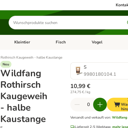
Kontak
Produkte
suchen
Kleintier
Fisch
Vogel
utter & Zubehör
Kategorie-Menü öffnen: Hundefutter & Zubehör
Kategorie-Menü öffnen: Kleintier
Kategorie-Menü öffnen
Ka
 Rothirsch Kaugeweih - halbe Kaustange
Neu
S
Wildfang
9980180104.1
Rothirsch
10,99 €
274,75 € / kg
Kaugeweih
- halbe
War
hin
Kaustange
Versandt und verkauft von
:
Wildfang
Lieferzeit 2-5 Werktage.
mehr les
S