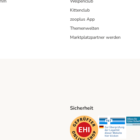
amm
Welpenclub
Kittenclub
zooplus App
Themenwelten
Marktplatzpartner werden
Sicherheit
ping Method
D Shipping Method
Security
Securit