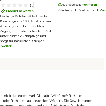
Rückgaberecht
mehr lesen
(
0
)
Alle Preise inkl. MwSt.
ggf. zzgl.
Vers
Produkt bewerten
Die halbe Wildfang® Rothirsch-
Kaustange aus 100 % natürlichem
Abwurfgeweih bietet leichteren
Zugang zum nährstoffreichen Mark,
unterstützt die Zahnpflege und
sorgt für natürlichen Kauspaß.
weiter
 mit freigelegtem Mark Die halbe Wildfang® Rothirsch-
ebender Rothirsche aus deutschen Wäldern. Die Geweihstangen
gesammelt – ganz ohne Jagd oder Schlachtung. Durch den