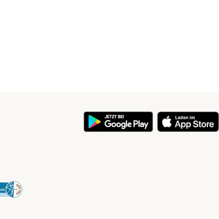
y
Security