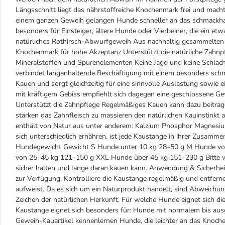
Längsschnitt liegt das nährstoffreiche Knochenmark frei und macht
einem ganzen Geweih gelangen Hunde schneller an das schmackhaf
besonders für Einsteiger, ältere Hunde oder Vierbeiner, die ein e
natürliches Rothirsch-Abwurfgeweih Aus nachhaltig gesammelten
Knochenmark für hohe Akzeptanz Unterstützt die natürliche Zahnpf
Mineralstoffen und Spurenelementen Keine Jagd und keine Schlac
verbindet langanhaltende Beschäftigung mit einem besonders schm
Kauen und sorgt gleichzeitig für eine sinnvolle Auslastung sowie 
mit kräftigem Gebiss empfiehlt sich dagegen eine geschlossene Gew
Unterstützt die Zahnpflege Regelmäßiges Kauen kann dazu beitrag
stärken das Zahnfleisch zu massieren den natürlichen Kauinstinkt 
enthält von Natur aus unter anderem: Kalzium Phosphor Magnesium
sich unterschiedlich ernähren, ist jede Kaustange in ihrer Zusa
Hundegewicht Gewicht S Hunde unter 10 kg 28–50 g M Hunde vo
von 25–45 kg 121–150 g XXL Hunde über 45 kg 151–230 g Bitte w
sicher halten und lange daran kauen kann. Anwendung & Sicherheit
zur Verfügung. Kontrolliere die Kaustange regelmäßig und entferne
aufweist. Da es sich um ein Naturprodukt handelt, sind Abweichun
Zeichen der natürlichen Herkunft. Für welche Hunde eignet sich d
Kaustange eignet sich besonders für: Hunde mit normalem bis au
Geweih-Kauartikel kennenlernen Hunde, die leichter an das Knoch