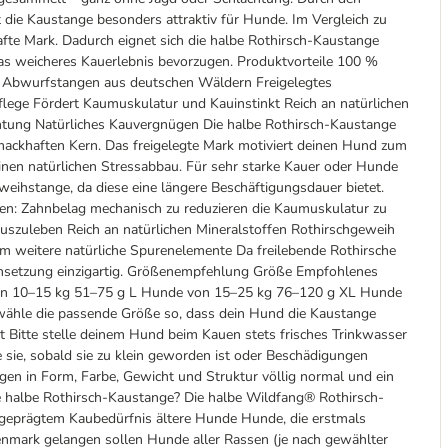
 die Kaustange besonders attraktiv für Hunde. Im Vergleich zu
te Mark. Dadurch eignet sich die halbe Rothirsch-Kaustange
twas weicheres Kauerlebnis bevorzugen. Produktvorteile 100 %
 Abwurfstangen aus deutschen Wäldern Freigelegtes
lege Fördert Kaumuskulatur und Kauinstinkt Reich an natürlichen
htung Natürliches Kauvergnügen Die halbe Rothirsch-Kaustange
ackhaften Kern. Das freigelegte Mark motiviert deinen Hund zum
einen natürlichen Stressabbau. Für sehr starke Kauer oder Hunde
eihstange, da diese eine längere Beschäftigungsdauer bietet.
en: Zahnbelag mechanisch zu reduzieren die Kaumuskulatur zu
auszuleben Reich an natürlichen Mineralstoffen Rothirschgeweih
 weitere natürliche Spurenelemente Da freilebende Rothirsche
mmensetzung einzigartig. Größenempfehlung Größe Empfohlenes
n 10–15 kg 51–75 g L Hunde von 15–25 kg 76–120 g XL Hunde
ähle die passende Größe so, dass dein Hund die Kaustange
 Bitte stelle deinem Hund beim Kauen stets frisches Trinkwasser
 sie, sobald sie zu klein geworden ist oder Beschädigungen
gen in Form, Farbe, Gewicht und Struktur völlig normal und ein
ie halbe Rothirsch-Kaustange? Die halbe Wildfang® Rothirsch-
sgeprägtem Kaubedürfnis ältere Hunde Hunde, die erstmals
enmark gelangen sollen Hunde aller Rassen (je nach gewählter