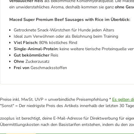
verdaulicher Reis
als bekömmliche Kohlenhydratquelle. Die Mace
ein unwiderstehliches Aroma, deshalb kommen sie ganz
ohne Ges
Maced Super Premium Beef Sausages with Rice im Überblick:
Getrocknete Snack-Würstchen für Hunde jeden Alters
Ideal zum Verwöhnen oder als Belohnung beim Training
Viel Fleisch:
80% köstliches Rind
Single-Animal-Protein:
keine weitere tierische Proteinquelle v
Gut bekömmlicher
Reis
Ohne
Zuckerzusatz
Frei von
Geschmacksstoffen
Preise inkl. MwSt. UVP = unverbindliche Preisempfehlung *
Es gelten d
"Sonst" = Der niedrigste Preis des Artikels innerhalb der letzten 30 Tage
zooplus ist berechtigt, deine E-Mail-Adresse für Direktwerbung für eig
Übermittlungskosten nach den Basistarifen entstehen, indem du den zoo