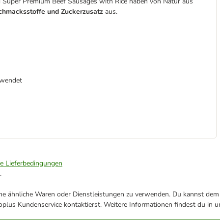
d Super Premium Beef Sausages with Rice haben von Natur aus
chmacksstoffe und Zuckerzusatz
aus.
erwendet
ie Lieferbedingungen
.
ene ähnliche Waren oder Dienstleistungen zu verwenden. Du kannst dem j
plus Kundenservice kontaktierst. Weitere Informationen findest du in 