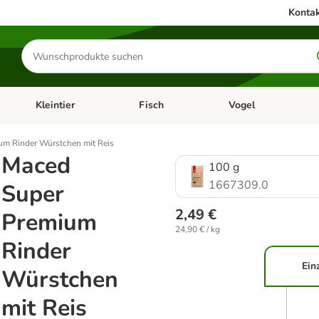
Kontak
Produkte
suchen
Kleintier
Fisch
Vogel
utter & Zubehör
Kategorie-Menü öffnen: Hundefutter & Zubehör
Kategorie-Menü öffnen: Kleintier
Kategorie-Menü öffnen
Ka
um Rinder Würstchen mit Reis
Maced
100 g
1667309.0
Super
2,49 €
Premium
24,90 € / kg
Rinder
Ein
Würstchen
mit Reis