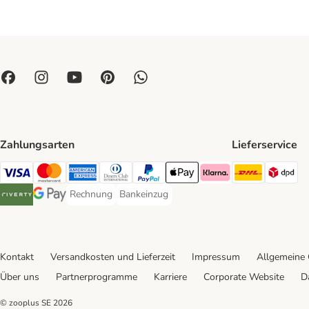
Zahlungsarten
Lieferservice
DHL Ship
DP
Visa Payment Method
Mastercard Payment Method
American Express Payment Method
Diners Club Payment Method
PayPal Payment Method
Apple Pay Payment Method
Klarna Payment Method
Rechnung
Bankeinzug
Rechnung Payment Method
Bankeinzug Payment Method
Riverty Payment Method
Google Pay Payment Method
Kontakt
Versandkosten und Lieferzeit
Impressum
Allgemeine
Über uns
Partnerprogramme
Karriere
Corporate Website
D
© zooplus SE
2026