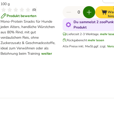
100 g
(
0
)
War
Produkt bewerten
hin
Mono-Protein Snacks für Hunde
Du sammelst 2 zooPunkt
jeden Alters, handliche Würstchen
Produkt
aus 80% Rind, mit gut
Lieferzeit 2-3 Werktage.
mehr les
verdaulichem Reis, ohne
Rückgaberecht
mehr lesen
Zuckerzusatz & Geschmacksstoffe,
Alle Preise inkl. MwSt.
ggf. zzgl.
Vers
ideal zum Verwöhnen oder als
Belohnung beim Training
weiter