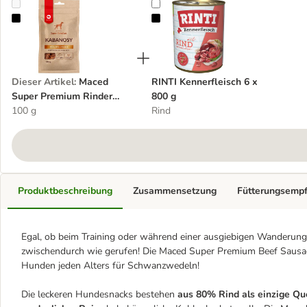
Maced Super Premium Rinder Würstchen mit Reis
RINTI Kennerfleisch 6 x 800 g
Dieser Artikel
:
Maced
RINTI Kennerfleisch 6 x
Super Premium Rinder
800 g
Würstchen mit Reis
100 g
Rind
Produktbeschreibung
Zusammensetzung
Fütterungsemp
Egal, ob beim Training oder während einer ausgiebigen Wanderung
zwischendurch wie gerufen! Die Maced Super Premium Beef Sausag
Hunden jeden Alters für Schwanzwedeln!
Die leckeren Hundesnacks bestehen
aus 80% Rind als einzige Quel