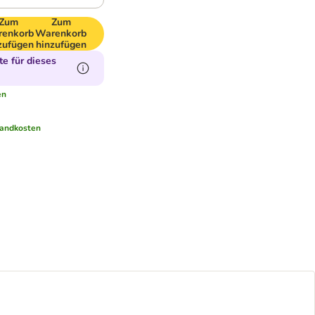
Zum
Zum
enkorb
Warenkorb
zufügen
hinzufügen
e für dieses
en
andkosten