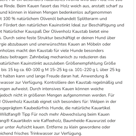
he Rinde. Beim Kauen fasert das Holz weich aus, anstatt scharf zu
ngs und können in kleinen Mengen bedenkenlos aufgenommen
it 100 % natürlichem Olivenöl behandelt Splitterarm und
 Fördert den natürlichen Kauinstinkt Ideal zur Beschäftigung und
Natürlicher Kauspaß Der Olivenholz Kaustab bietet eine
 Durch seine feste Struktur beschäftigt er deinen Hund über
nergie abzubauen und unerwünschtes Kauen an Möbeln oder
venholzes macht den Kaustab für viele Hunde besonders
dazu beitragen: Zahnbelag mechanisch zu reduzieren das
 natürlichen Kauinstinkt auszuleben Größenempfehlung Größe
is 15 kg ca. 60–100 g M 15–25 kg ca. 101–220 g L über 25 kg
gut halten kann und lange Freude daran hat. Anwendung &
nkwasser zur Verfügung. Kontrolliere den Kaustab regelmäßig und
gungen aufweist. Durch intensives Kauen können weiche
ten jedoch nicht in größeren Mengen aufgenommen werden. Für
Olivenholz Kaustab eignet sich besonders für: Welpen in der
eprägtem Kaubedürfnis Hunde, die natürliche Kauartikel
n Wildfang® Tipp Für noch mehr Abwechslung beim Kauen
fang® Kauartikeln wie Kaffeeholz, Baumheide-Kauwurzel oder
ur unter Aufsicht kauen. Entferne zu klein gewordene oder
reichend frisches Trinkwasser zur Verfügung.