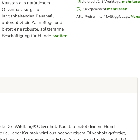
Lieferzeit 2-5 Werktage.
mehr les
Kaustab aus natürlichem
Olivenholz sorgt für
Rückgaberecht
mehr lesen
langanhaltenden Kauspaß,
Alle Preise inkl. MwSt.
ggf. zzgl.
Vers
unterstützt die Zahnpflege und
bietet eine robuste, splitterarme
Beschäftigung für Hunde.
weiter
nde Der Wildfang® Olivenholz Kaustab bietet deinem Hund
ial. Jeder Kaustab wird aus hochwertigem Olivenholz gefertigt,
iert. Für ein besonders natürliches Aroma wird das Holz mit 100