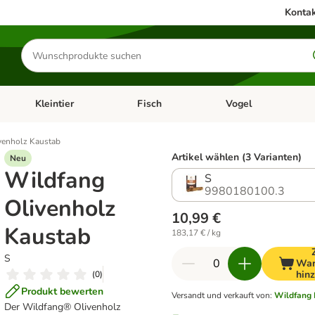
Kontak
Produkte
suchen
Kleintier
Fisch
Vogel
utter & Zubehör
Kategorie-Menü öffnen: Hundefutter & Zubehör
Kategorie-Menü öffnen: Kleintier
Kategorie-Menü öffnen
Ka
venholz Kaustab
Artikel wählen (3 Varianten)
Neu
Wildfang
S
9980180100.3
Olivenholz
10,99 €
Kaustab
183,17 € / kg
S
War
hin
(
0
)
Produkt bewerten
Versandt und verkauft von
:
Wildfang
Der Wildfang® Olivenholz