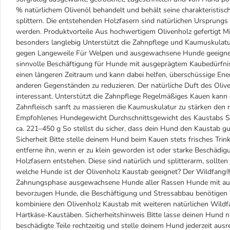
% natürlichem Olivenöl behandelt und behält seine charakteristisc
splittern. Die entstehenden Holzfasern sind natürlichen Urspru
werden. Produktvorteile Aus hochwertigem Olivenholz gefertigt M
besonders langlebig Unterstützt die Zahnpflege und Kaumuskulatur
gegen Langeweile Für Welpen und ausgewachsene Hunde geeignet 
sinnvolle Beschäftigung für Hunde mit ausgeprägtem Kaubedürfnis.
einen längeren Zeitraum und kann dabei helfen, überschüssige E
anderen Gegenständen zu reduzieren. Der natürliche Duft des Oli
interessant. Unterstützt die Zahnpflege Regelmäßiges Kauen kann 
Zahnfleisch sanft zu massieren die Kaumuskulatur zu stärken den
Empfohlenes Hundegewicht Durchschnittsgewicht des Kaustabs S b
ca. 221–450 g So stellst du sicher, dass dein Hund den Kaustab 
Sicherheit Bitte stelle deinem Hund beim Kauen stets frisches Tri
entferne ihn, wenn er zu klein geworden ist oder starke Beschädi
Holzfasern entstehen. Diese sind natürlich und splitterarm, soll
welche Hunde ist der Olivenholz Kaustab geeignet? Der Wildfang® 
Zahnungsphase ausgewachsene Hunde aller Rassen Hunde mit ausg
bevorzugen Hunde, die Beschäftigung und Stressabbau benötige
kombiniere den Olivenholz Kaustab mit weiteren natürlichen Wild
Hartkäse-Kaustäben. Sicherheitshinweis Bitte lasse deinen Hund n
beschädigte Teile rechtzeitig und stelle deinem Hund jederzeit aus