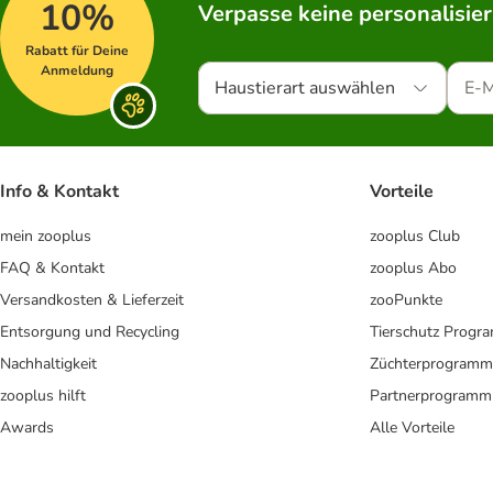
10%
Verpasse keine personalisie
Rabatt für Deine
Anmeldung
Haustierart auswählen
Info & Kontakt
Vorteile
mein zooplus
zooplus Club
FAQ & Kontakt
zooplus Abo
Versandkosten & Lieferzeit
zooPunkte
Entsorgung und Recycling
Tierschutz Progr
Nachhaltigkeit
Züchterprogramm
zooplus hilft
Partnerprogramm
Awards
Alle Vorteile