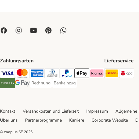
Zahlungsarten
Lieferservice
DHL Ship
DP
Visa Payment Method
Mastercard Payment Method
American Express Payment Method
Diners Club Payment Method
PayPal Payment Method
Apple Pay Payment Method
Klarna Payment Method
Rechnung
Bankeinzug
Rechnung Payment Method
Bankeinzug Payment Method
Riverty Payment Method
Google Pay Payment Method
Kontakt
Versandkosten und Lieferzeit
Impressum
Allgemeine
Über uns
Partnerprogramme
Karriere
Corporate Website
D
© zooplus SE
2026