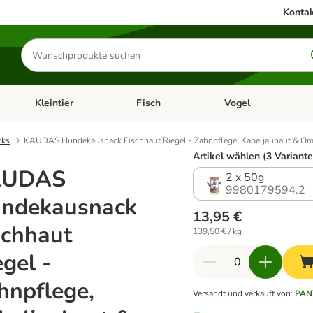
Kontak
Produkte
suchen
Kleintier
Fisch
Vogel
utter & Zubehör
Kategorie-Menü öffnen: Hundefutter & Zubehör
Kategorie-Menü öffnen: Kleintier
Kategorie-Menü öffnen
Ka
cks
KAUDAS Hundekausnack Fischhaut Riegel - Zahnpflege, Kabeljauhaut & O
Artikel wählen (3 Variante
AUDAS
2 x 50g
9980179594.2
ndekausnack
13,95 €
schhaut
139,50 € / kg
egel -
hnpflege,
Versandt und verkauft von
:
PAN