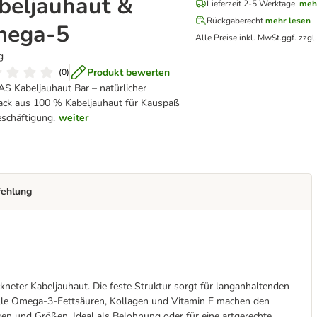
beljauhaut &
Lieferzeit 2-5 Werktage.
meh
Rückgaberecht
mehr lesen
ega-5
Alle Preise inkl. MwSt.
ggf. zzgl
g
Produkt bewerten
(
0
)
 Kabeljauhaut Bar – natürlicher
ck aus 100 % Kabeljauhaut für Kauspaß
schäftigung.
weiter
fehlung
neter Kabeljauhaut. Die feste Struktur sorgt für langanhaltenden
olle Omega-3-Fettsäuren, Kollagen und Vitamin E machen den
en und Größen. Ideal als Belohnung oder für eine artgerechte