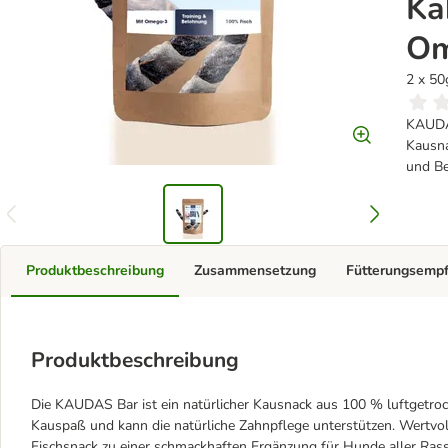
Ka
Om
2 x 50
KAUDAS
Kausna
und Be
Produktbeschreibung
Zusammensetzung
Fütterungsemp
Produktbeschreibung
Die KAUDAS Bar ist ein natürlicher Kausnack aus 100 % luftgetrock
Kauspaß und kann die natürliche Zahnpflege unterstützen. Wertv
Fischsnack zu einer schmackhaften Ergänzung für Hunde aller Rass