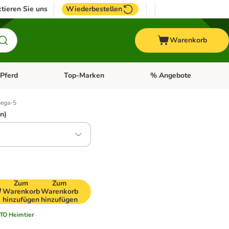
tieren Sie uns
Wiederbestellen
Warenkorb
Pferd
Top-Marken
% Angebote
: Fisch
tegorie-Menü öffnen: Vogel
Kategorie-Menü öffnen: Pferd
Kategorie-Menü öffnen: T
mega-5
n)
Zum
Zum
Warenkorb
Warenkorb
hinzufügen
hinzufügen
TO Heimtier