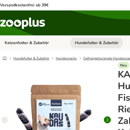
Versandkostenfrei ab 39€
Katzenfutter & Zubehör
Hundefutter & Zubehör
Kategorie-Menü öffnen: Katzenf
Hundefutter & Zubehör
Hundesnacks
Gefriergetrocknete Hundesna
Neu
K
Hu
Fi
Ri
Za