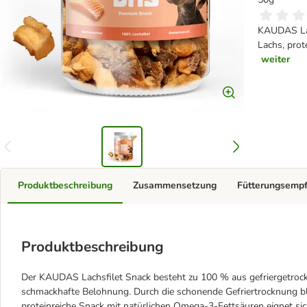
KAUDAS Lac
Lachs, prot
weiter
Produktbeschreibung
Zusammensetzung
Fütterungsemp
Produktbeschreibung
Der KAUDAS Lachsfilet Snack besteht zu 100 % aus gefriergetrock
schmackhafte Belohnung. Durch die schonende Gefriertrocknung bl
proteinreiche Snack mit natürlichen Omega-3-Fettsäuren eignet sic