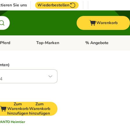
tieren Sie uns
Wiederbestellen
Warenkorb
Pferd
Top-Marken
% Angebote
: Fisch
tegorie-Menü öffnen: Vogel
Kategorie-Menü öffnen: Pferd
Kategorie-Menü öffnen: T
nten)
4
Zum
Zum
Warenkorb
Warenkorb
hinzufügen
hinzufügen
PANTO Heimtier