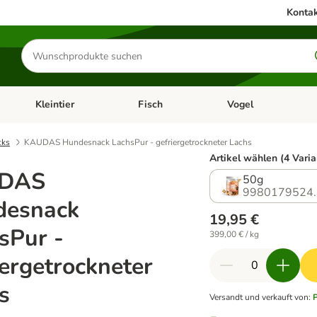
Kontak
Produkte
suchen
Kleintier
Fisch
Vogel
utter & Zubehör
Kategorie-Menü öffnen: Hundefutter & Zubehör
Kategorie-Menü öffnen: Kleintier
Kategorie-Menü öffnen
Ka
cks
KAUDAS Hundesnack LachsPur - gefriergetrockneter Lachs
Artikel wählen (4 Varia
DAS
50g
9980179524.
desnack
19,95 €
sPur -
399,00 € / kg
iergetrockneter
s
Versandt und verkauft von
: