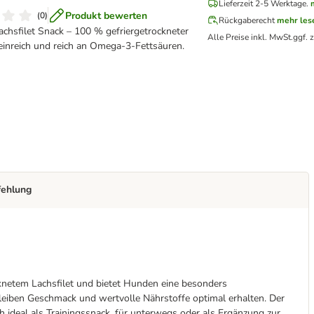
Lieferzeit 2-5 Werktage.
Produkt bewerten
(
0
)
Rückgaberecht
mehr les
hsfilet Snack – 100 % gefriergetrockneter
Alle Preise inkl. MwSt.
ggf. 
einreich und reich an Omega-3-Fettsäuren.
fehlung
netem Lachsfilet und bietet Hunden eine besonders
eiben Geschmack und wertvolle Nährstoffe optimal erhalten. Der
h ideal als Trainingssnack, für unterwegs oder als Ergänzung zur