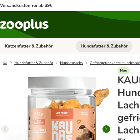
Versandkostenfrei ab 39€
Katzenfutter & Zubehör
Hundefutter & Zubehör
Kategorie-Menü öffnen: Katzenf
Hundefutter & Zubehör
Hundesnacks
Gefriergetrocknete Hundesna
Neu
KAU
Hun
Lach
gefr
Lach
50g