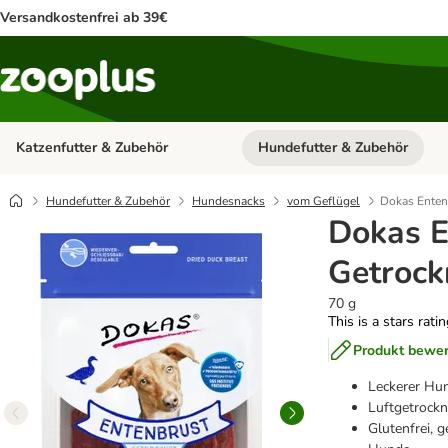
Versandkostenfrei ab 39€
Katzenfutter & Zubehör
Hundefutter & Zubehör
Kategorie-Menü öffnen: Katzenf
Hundefutter & Zubehör
Hundesnacks
vom Geflügel
Dokas Enten
Dokas E
Getrock
70 g
This is a stars rati
Produkt bewe
Leckerer Hu
Luftgetrockn
Glutenfrei, g