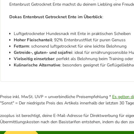
Entenbrust Getrocknet Ente machst du deinem Liebling eine Freude
Dokas Entenbrust Getrocknet Ente im Überblick
:
Luftgetrockneter Hundesnack mit Ente in praktischen Scheiben
Hoher Fleischanteil
: 92% Entenbrustfilet für puren Genuss
Fettarm
: schonend luftgetrocknet für eine leichte Belohnung
Getreide-, gluten- und sojafrei
: ideal für ernährungssensible H
Vielseitig einsetzbar
: perfekt als Belohnung beim Training ode
Kulinarische Alternative
: besonders geeignet für Geflügelliebh
Preise inkl. MwSt. UVP = unverbindliche Preisempfehlung *
Es gelten d
"Sonst" = Der niedrigste Preis des Artikels innerhalb der letzten 30 Tage
zooplus ist berechtigt, deine E-Mail-Adresse für Direktwerbung für eig
Übermittlungskosten nach den Basistarifen entstehen, indem du den zoo