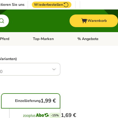
tieren Sie uns
Wiederbestellen
Warenkorb
Pferd
Top-Marken
% Angebote
: Fisch
tegorie-Menü öffnen: Vogel
Kategorie-Menü öffnen: Pferd
Kategorie-Menü öffnen: T
Varianten)
.0
1,99 €
Einzellieferung
1,69 €
-15%