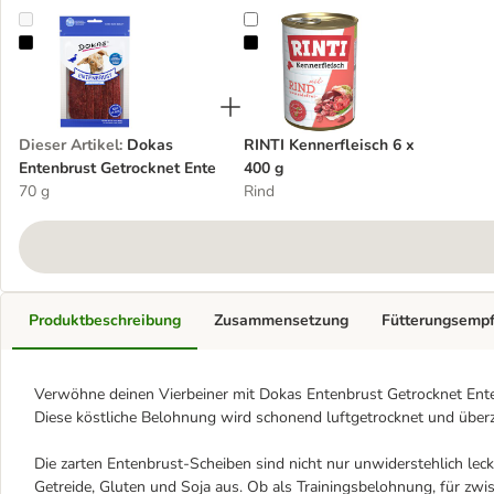
Dokas Entenbrust Getrocknet Ente
RINTI Kennerfleisch 6 x 400 g
Dieser Artikel
:
Dokas
RINTI Kennerfleisch 6 x
Entenbrust Getrocknet Ente
400 g
70 g
Rind
Produktbeschreibung
Zusammensetzung
Fütterungsemp
Verwöhne deinen Vierbeiner mit Dokas Entenbrust Getrocknet Ente 
Diese köstliche Belohnung wird schonend luftgetrocknet und überz
Die zarten Entenbrust-Scheiben sind nicht nur unwiderstehlich le
Getreide, Gluten und Soja aus. Ob als Trainingsbelohnung, für zw