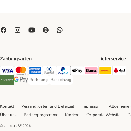
Zahlungsarten
Lieferservice
DHL Ship
DP
Visa Payment Method
Mastercard Payment Method
American Express Payment Method
Diners Club Payment Method
PayPal Payment Method
Apple Pay Payment Method
Klarna Payment Method
Rechnung
Bankeinzug
Rechnung Payment Method
Bankeinzug Payment Method
Riverty Payment Method
Google Pay Payment Method
Kontakt
Versandkosten und Lieferzeit
Impressum
Allgemeine
Über uns
Partnerprogramme
Karriere
Corporate Website
D
© zooplus SE
2026