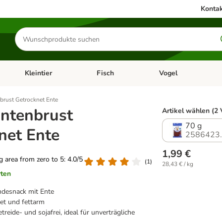
Kontak
Produkte
suchen
Kleintier
Fisch
Vogel
utter & Zubehör
Kategorie-Menü öffnen: Hundefutter & Zubehör
Kategorie-Menü öffnen: Kleintier
Kategorie-Menü öffnen
Ka
brust Getrocknet Ente
ntenbrust
Artikel wählen (2 
70 g
net Ente
2586423
1,99 €
ng area from zero to 5: 4.0/5
(
1
)
28,43 € / kg
rten
ndesnack mit Ente
et und fettarm
etreide- und sojafrei, ideal für unverträgliche