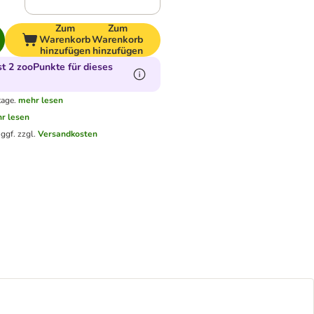
Zum
Zum
Warenkorb
Warenkorb
hinzufügen
hinzufügen
 2 zooPunkte für dieses
tage.
mehr lesen
r lesen
.
ggf. zzgl.
Versandkosten