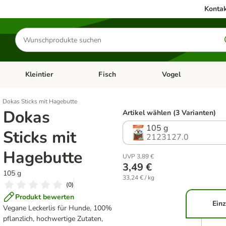
Kontak
Produkte
suchen
Kleintier
Fisch
Vogel
utter & Zubehör
Kategorie-Menü öffnen: Hundefutter & Zubehör
Kategorie-Menü öffnen: Kleintier
Kategorie-Menü öffnen
Ka
Dokas Sticks mit Hagebutte
Dokas
Artikel wählen (3 Varianten)
105 g
Sticks mit
2123127.0
Hagebutte
UVP 3,89 €
3,49 €
105 g
33,24 € / kg
(
0
)
Produkt bewerten
Einz
Vegane Leckerlis für Hunde, 100%
pflanzlich, hochwertige Zutaten,