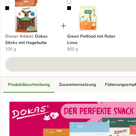
Dokas Sticks mit Hagebutte
Green Petfood mit Roter Linse
Dieser Artikel
:
Dokas
Green Petfood mit Roter
Sticks mit Hagebutte
Linse
105 g
900 g
Produktbeschreibung
Zusammensetzung
Fütterungsemp