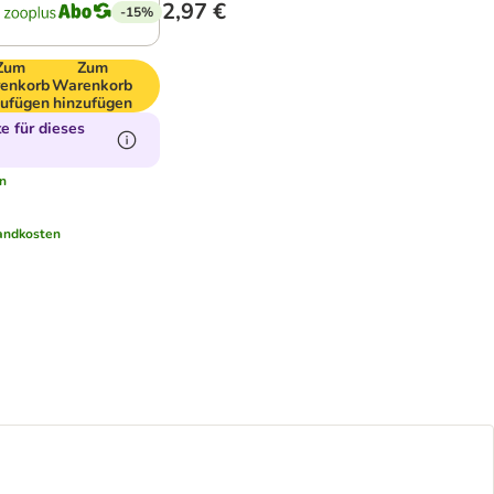
2,97 €
-15%
Zum
Zum
enkorb
Warenkorb
zufügen
hinzufügen
 für dieses
n
andkosten