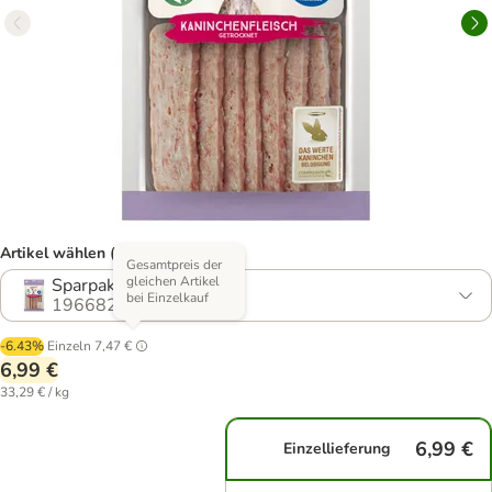
Artikel wählen (3 Varianten)
Gesamtpreis der
gleichen Artikel
Sparpaket: 3 x 70 g
bei Einzelkauf
1966828.1
-6.43%
Einzeln
7,47 €
6,99 €
33,29 € / kg
6,99 €
Einzellieferung