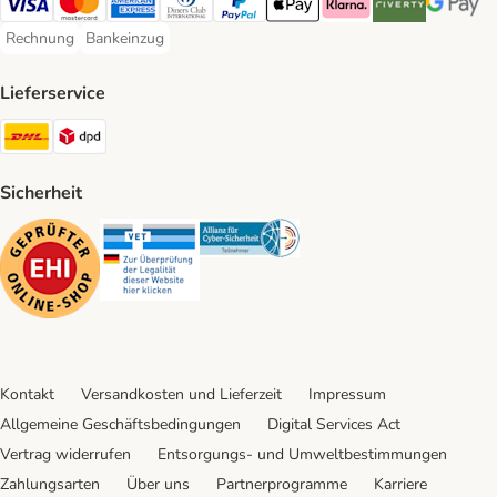
Visa Payment Method
Mastercard Payment Method
American Express Payment Method
Diners Club Payment Method
PayPal Payment Method
Apple Pay Payment Method
Klarna Payment Method
Riverty Payment 
Google P
Rechnung
Bankeinzug
Rechnung Payment Method
Bankeinzug Payment Method
Lieferservice
DHL Shipping Method
DPD Shipping Method
Sicherheit
Security
Security
Security
Kontakt
Versandkosten und Lieferzeit
Impressum
Allgemeine Geschäftsbedingungen
Digital Services Act
Vertrag widerrufen
Entsorgungs- und Umweltbestimmungen
Zahlungsarten
Über uns
Partnerprogramme
Karriere