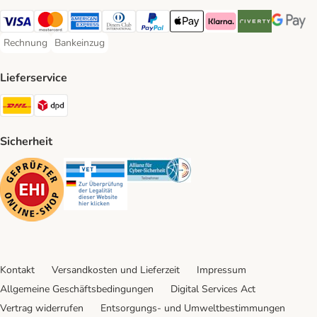
Visa Payment Method
Mastercard Payment Method
American Express Payment Method
Diners Club Payment Method
PayPal Payment Method
Apple Pay Payment Method
Klarna Payment Method
Riverty Payment 
Google P
Rechnung
Bankeinzug
Rechnung Payment Method
Bankeinzug Payment Method
Lieferservice
DHL Shipping Method
DPD Shipping Method
Sicherheit
Security
Security
Security
Kontakt
Versandkosten und Lieferzeit
Impressum
Allgemeine Geschäftsbedingungen
Digital Services Act
Vertrag widerrufen
Entsorgungs- und Umweltbestimmungen