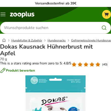
Versandkostenfrei ab 39€
Menü
Produkte
suchen
Hundefutter & Zubehör
Hundesnacks
Gefriergetrocknete Hundesna
Dokas Kausnack Hühnerbrust mit
Apfel
70 g
This is a stars rating area from zero to 5: 4.8/5
(
40
)
Produkt bewerten