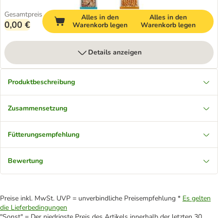
Gesamtpreis
Alles in den
Alles in den
0,00 €
Warenkorb legen
Warenkorb legen
Details anzeigen
Produktbeschreibung
Zusammensetzung
Fütterungsempfehlung
Bewertung
Preise inkl. MwSt. UVP = unverbindliche Preisempfehlung *
Es gelten
die Lieferbedingungen
"Sonst" = Der niedrigste Preis des Artikels innerhalb der letzten 30