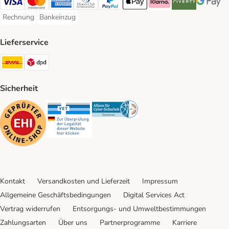
Visa Payment Method
Mastercard Payment Method
American Express Payment Method
Diners Club Payment Method
PayPal Payment Method
Apple Pay Payment Method
Klarna Payment Method
Riverty Payment 
Google P
Rechnung
Bankeinzug
Rechnung Payment Method
Bankeinzug Payment Method
Lieferservice
DHL Shipping Method
DPD Shipping Method
Sicherheit
Security
Security
Security
Kontakt
Versandkosten und Lieferzeit
Impressum
Allgemeine Geschäftsbedingungen
Digital Services Act
Vertrag widerrufen
Entsorgungs- und Umweltbestimmungen
Zahlungsarten
Über uns
Partnerprogramme
Karriere