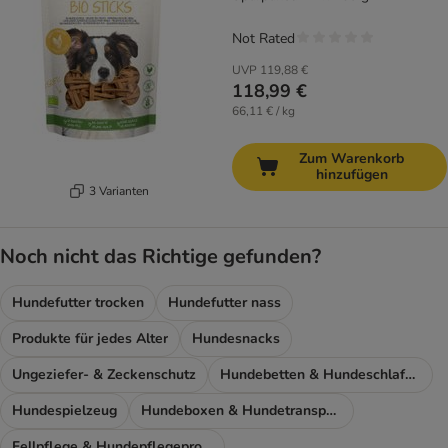
Not Rated
UVP
119,88 €
118,99 €
66,11 € / kg
Zum Warenkorb
hinzufügen
3 Varianten
Noch nicht das Richtige gefunden?
Hundefutter trocken
Hundefutter nass
Produkte für jedes Alter
Hundesnacks
Ungeziefer- & Zeckenschutz
Hundebetten & Hundeschlafplatz
Hundespielzeug
Hundeboxen & Hundetransport
Fellpflege & Hundepflegeprodukte