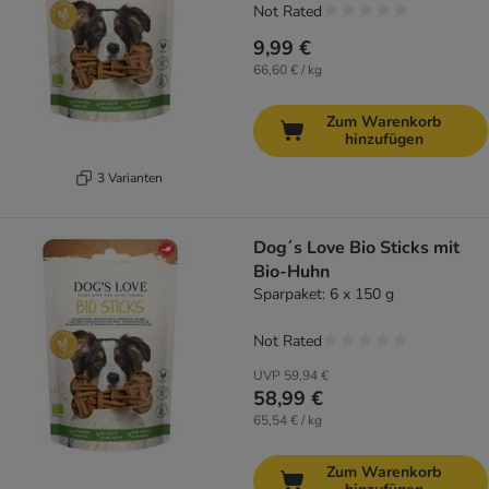
Not Rated
9,99 €
66,60 € / kg
Zum Warenkorb
hinzufügen
3 Varianten
Dog´s Love Bio Sticks mit
Bio-Huhn
Sparpaket: 6 x 150 g
Not Rated
UVP
59,94 €
58,99 €
65,54 € / kg
Zum Warenkorb