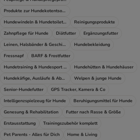
Produkte zur Hundekotentsorgung
Hundewindeln & Hundetoiletten
Reinigungsprodukte
Zahnpflege für Hunde
Diätfutter
Ergänzungsfutter
Leinen, Halsbänder & Geschirre
Hundebekleidung
Fressnapf
BARF & Frostfutter
Hundetraining & Hundesport Zubehör
Hundehütten & Hundehäuser
Hundekäfige, Ausläufe & Absperrgitter
Welpen & junge Hunde
Senior-Hundefutter
GPS Tracker, Kamera & Co
Intelligenzspielzeug für Hunde
Beruhigungsmittel für Hunde
Genesung & Rehabilitation
Futter nach Rasse & Größe
Erstausstattung
Trainingszubehör komplett
Pet Parents - Alles für Dich
Home & Living