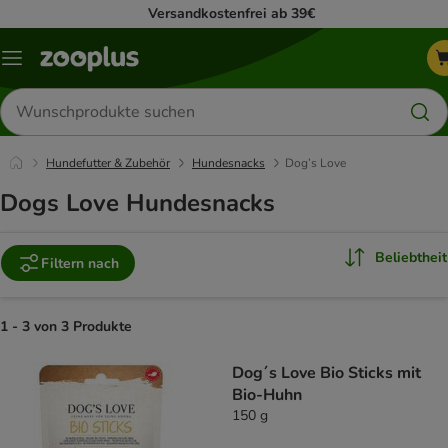
Versandkostenfrei ab 39€
Menü
Produkte
suchen
Hundefutter & Zubehör
Hundesnacks
Dog’s Love
Dogs Love Hundesnacks
Beliebtheit
Filtern nach
1 - 3 von 3 Produkte
product items have been changed
Dog´s Love Bio Sticks mit
Bio-Huhn
150 g