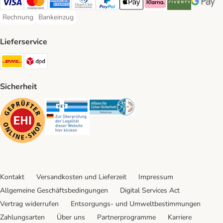
Visa Payment Method
Mastercard Payment Method
American Express Payment Method
Diners Club Payment Method
PayPal Payment Method
Apple Pay Payment Method
Klarna Payment Method
Riverty Payment 
Google P
Rechnung
Bankeinzug
Rechnung Payment Method
Bankeinzug Payment Method
Lieferservice
DHL Shipping Method
DPD Shipping Method
Sicherheit
Security
Security
Security
Kontakt
Versandkosten und Lieferzeit
Impressum
Allgemeine Geschäftsbedingungen
Digital Services Act
Vertrag widerrufen
Entsorgungs- und Umweltbestimmungen
Zahlungsarten
Über uns
Partnerprogramme
Karriere