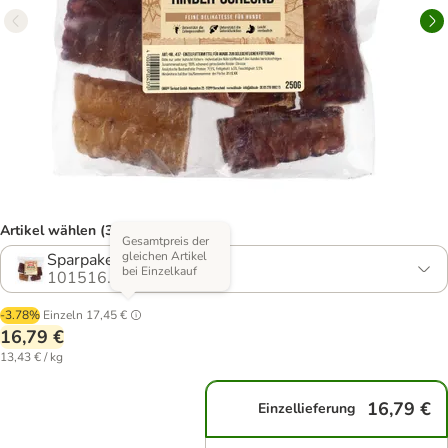
Artikel wählen (3 Varianten)
Gesamtpreis der
gleichen Artikel
Sparpaket: 5 x 250 g
bei Einzelkauf
101516.1
-3.78%
Einzeln
17,45 €
16,79 €
13,43 € / kg
16,79 €
Einzellieferung