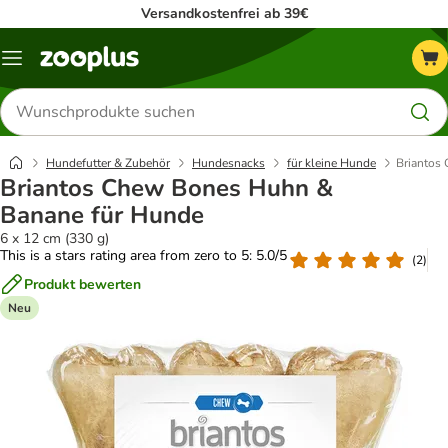
Versandkostenfrei ab 39€
Menü
Produkte
suchen
Hundefutter & Zubehör
Hundesnacks
für kleine Hunde
Briantos
Briantos Chew Bones Huhn &
Banane für Hunde
6 x 12 cm (330 g)
This is a stars rating area from zero to 5: 5.0/5
(
2
)
Produkt bewerten
Neu