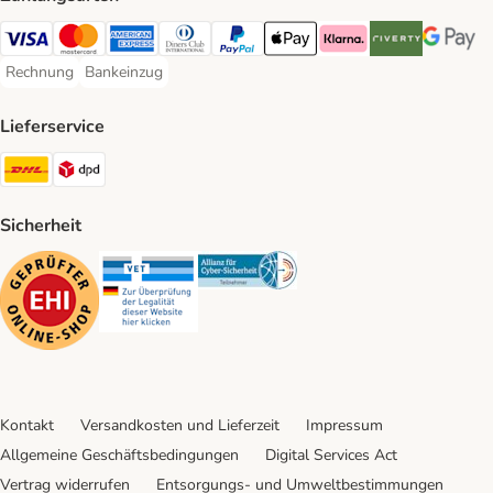
Visa Payment Method
Mastercard Payment Method
American Express Payment Method
Diners Club Payment Method
PayPal Payment Method
Apple Pay Payment Method
Klarna Payment Method
Riverty Payment 
Google P
Rechnung
Bankeinzug
Rechnung Payment Method
Bankeinzug Payment Method
Lieferservice
DHL Shipping Method
DPD Shipping Method
Sicherheit
Security
Security
Security
Kontakt
Versandkosten und Lieferzeit
Impressum
Allgemeine Geschäftsbedingungen
Digital Services Act
Vertrag widerrufen
Entsorgungs- und Umweltbestimmungen