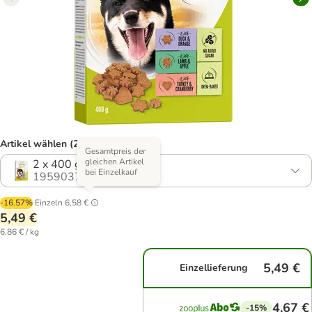
Artikel wählen (2 Varianten)
Gesamtpreis der
gleichen Artikel
2 x 400 g
bei Einzelkauf
1959037.1
-16.57%
Einzeln
6,58 €
5,49 €
6,86 € / kg
5,49 €
Einzellieferung
4,67 €
-15%