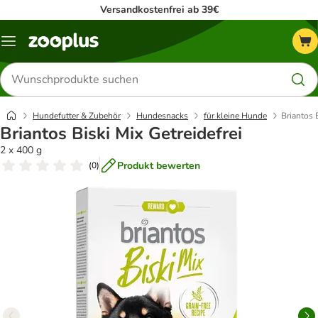
Versandkostenfrei ab 39€
Menü
Produkte
suchen
Hundefutter & Zubehör
Hundesnacks
für kleine Hunde
Briantos B
Briantos Biski Mix Getreidefrei
2 x 400 g
Produkt bewerten
(
0
)