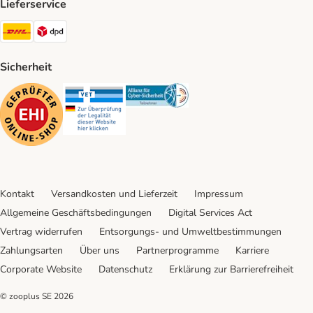
Lieferservice
DHL Shipping Method
DPD Shipping Method
Sicherheit
Security
Security
Security
Kontakt
Versandkosten und Lieferzeit
Impressum
Allgemeine Geschäftsbedingungen
Digital Services Act
Vertrag widerrufen
Entsorgungs- und Umweltbestimmungen
Zahlungsarten
Über uns
Partnerprogramme
Karriere
Corporate Website
Datenschutz
Erklärung zur Barrierefreiheit
© zooplus SE
2026