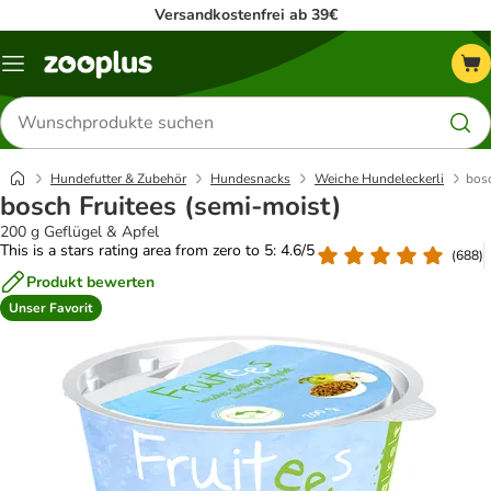
Versandkostenfrei ab 39€
Menü
Produkte
suchen
Hundefutter & Zubehör
Hundesnacks
Weiche Hundeleckerli
bosc
bosch Fruitees (semi-moist)
200 g Geflügel & Apfel
This is a stars rating area from zero to 5: 4.6/5
(
688
)
Produkt bewerten
Unser Favorit