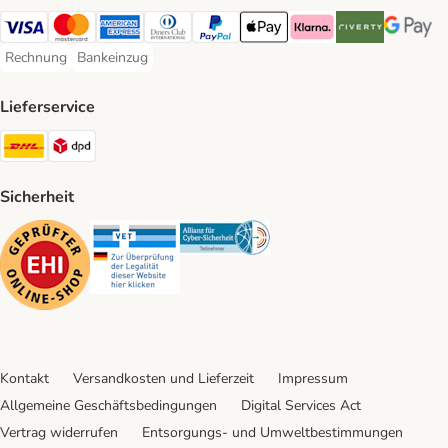
Visa Payment Method
Mastercard Payment Method
American Express Payment Method
Diners Club Payment Method
PayPal Payment Method
Apple Pay Payment Method
Klarna Payment Method
Riverty Payment 
Google P
Rechnung
Bankeinzug
Rechnung Payment Method
Bankeinzug Payment Method
Lieferservice
DHL Shipping Method
DPD Shipping Method
Sicherheit
Security
Security
Security
Kontakt
Versandkosten und Lieferzeit
Impressum
Allgemeine Geschäftsbedingungen
Digital Services Act
Vertrag widerrufen
Entsorgungs- und Umweltbestimmungen