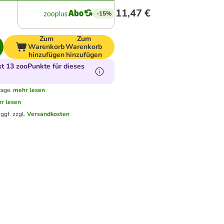
11,47 €
-15%
Zum
Zum
Warenkorb
Warenkorb
hinzufügen
hinzufügen
 13 zooPunkte für dieses
tage.
mehr lesen
r lesen
.
ggf. zzgl.
Versandkosten