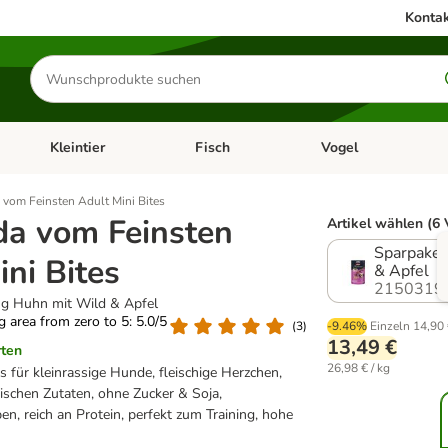
Kontak
Produkte
suchen
Kleintier
Fisch
Vogel
utter & Zubehör
Kategorie-Menü öffnen: Hundefutter & Zubehör
Kategorie-Menü öffnen: Kleintier
Kategorie-Menü öffnen
Ka
vom Feinsten Adult Mini Bites
a vom Feinsten
Artikel wählen (6 
Sparpaket
ini Bites
& Apfel
2150319
 g Huhn mit Wild & Apfel
ng area from zero to 5: 5.0/5
(
3
)
-9.46%
Einzeln
14,90
13,49 €
rten
26,98 € / kg
s für kleinrassige Hunde, fleischige Herzchen,
rischen Zutaten, ohne Zucker & Soja,
n, reich an Protein, perfekt zum Training, hohe