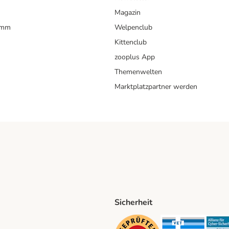
Magazin
amm
Welpenclub
Kittenclub
zooplus App
Themenwelten
Marktplatzpartner werden
Sicherheit
ping Method
D Shipping Method
Security
Securit