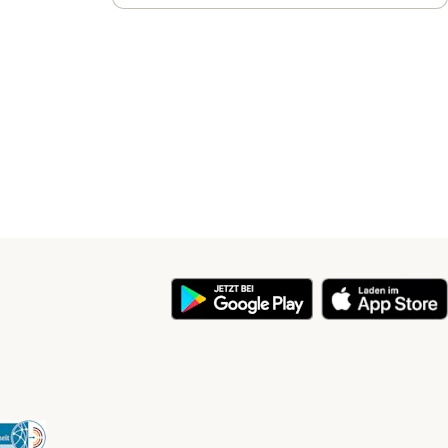
y
Security