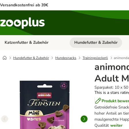
Versandkostenfrei ab 39€
Katzenfutter & Zubehör
Hundefutter & Zubehör
Kategorie-Menü öffnen: Katzenf
Hundefutter & Zubehör
Hundesnacks
Trainingsleckerli
animonda 
animond
Adult M
Sparpaket: 10 x 50
This is a stars rati
Produkt bewe
Getreidefreie Snack
hoher Anteil an tie
maulgerechte Happe
Qualität
weiter