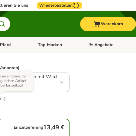
tieren Sie uns
Wiederbestellen
Warenkorb
Pferd
Top-Marken
% Angebote
: Fisch
tegorie-Menü öffnen: Vogel
Kategorie-Menü öffnen: Pferd
Kategorie-Menü öffnen: T
Varianten)
: 10 x 50 g Huhn mit Wild
Gesamtpreis der
gleichen Artikel
bei Einzelkauf
.5
 €
13,49 €
Einzellieferung