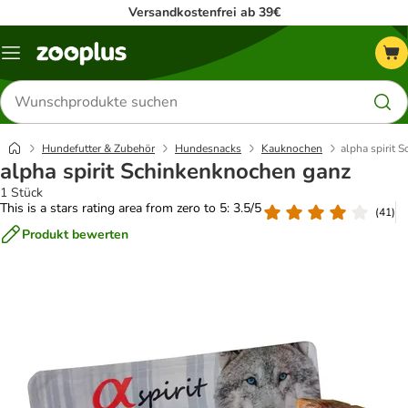
Versandkostenfrei ab 39€
Menü
Produkte
suchen
Hundefutter & Zubehör
Hundesnacks
Kauknochen
alpha spirit 
alpha spirit Schinkenknochen ganz
1 Stück
This is a stars rating area from zero to 5: 3.5/5
(
41
)
Produkt bewerten