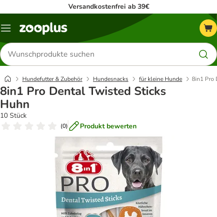
Versandkostenfrei ab 39€
Menü
Produkte
suchen
Hundefutter & Zubehör
Hundesnacks
für kleine Hunde
8in1 Pro 
8in1 Pro Dental Twisted Sticks
Huhn
10 Stück
Produkt bewerten
(
0
)