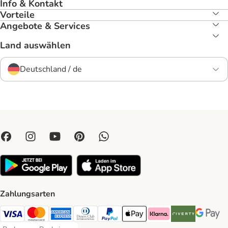
Info & Kontakt
Vorteile
Angebote & Services
Land auswählen
Deutschland / de
Zahlungsarten
Visa Payment Method
Mastercard Payment Method
American Express Payment Method
Diners Club Payment Method
PayPal Payment Method
Apple Pay Payment Method
Klarna Payment Method
Riverty Payment 
Google P