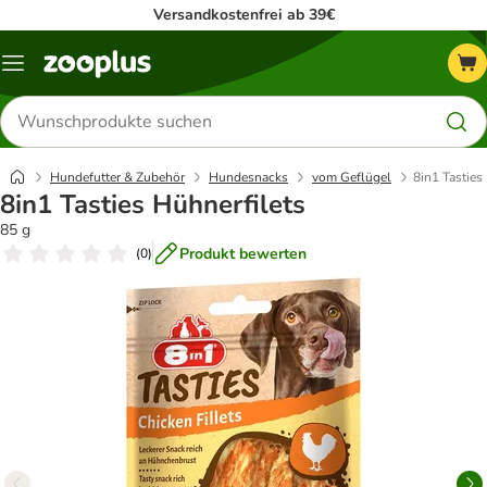
Versandkostenfrei ab 39€
Menü
Produkte
suchen
Hundefutter & Zubehör
Hundesnacks
vom Geflügel
8in1 Tasties
8in1 Tasties Hühnerfilets
85 g
Produkt bewerten
(
0
)