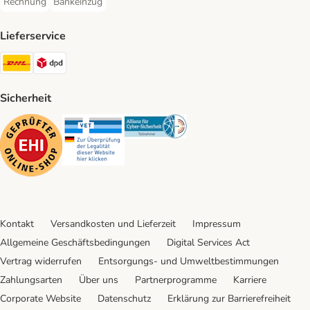
Rechnung
Bankeinzug
Rechnung Payment Method
Bankeinzug Payment Method
Lieferservice
DHL Shipping Method
DPD Shipping Method
Sicherheit
Security
Security
Security
Kontakt
Versandkosten und Lieferzeit
Impressum
Allgemeine Geschäftsbedingungen
Digital Services Act
Vertrag widerrufen
Entsorgungs- und Umweltbestimmungen
Zahlungsarten
Über uns
Partnerprogramme
Karriere
Corporate Website
Datenschutz
Erklärung zur Barrierefreiheit