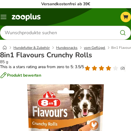
Versandkostenfrei ab 39€
Menü
Produkte
suchen
Hundefutter & Zubehör
Hundesnacks
vom Geflügel
8in1 Flavou
8in1 Flavours Crunchy Rolls
85 g
This is a stars rating area from zero to 5: 3.5/5
(
2
)
Produkt bewerten