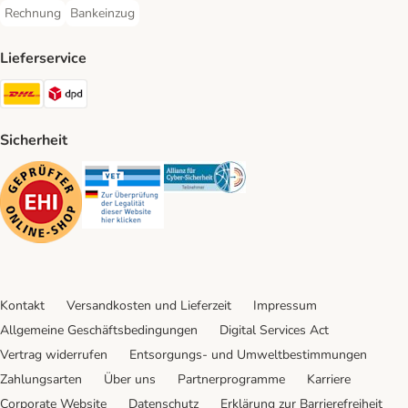
Rechnung
Bankeinzug
Rechnung Payment Method
Bankeinzug Payment Method
Lieferservice
DHL Shipping Method
DPD Shipping Method
Sicherheit
Security
Security
Security
Kontakt
Versandkosten und Lieferzeit
Impressum
Allgemeine Geschäftsbedingungen
Digital Services Act
Vertrag widerrufen
Entsorgungs- und Umweltbestimmungen
Zahlungsarten
Über uns
Partnerprogramme
Karriere
Corporate Website
Datenschutz
Erklärung zur Barrierefreiheit