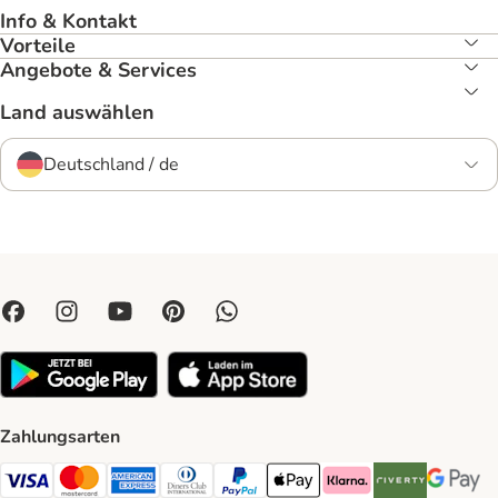
Info & Kontakt
Vorteile
Angebote & Services
Land auswählen
Deutschland / de
Zahlungsarten
Visa Payment Method
Mastercard Payment Method
American Express Payment Method
Diners Club Payment Method
PayPal Payment Method
Apple Pay Payment Method
Klarna Payment Method
Riverty Payment 
Google P