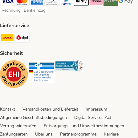
Visa Payment Method
Mastercard Payment Method
American Express Payment Method
Diners Club Payment Method
PayPal Payment Method
Apple Pay Payment Method
Klarna Payment Method
Riverty Payment 
Google P
Rechnung
Bankeinzug
Rechnung Payment Method
Bankeinzug Payment Method
Lieferservice
DHL Shipping Method
DPD Shipping Method
Sicherheit
Security
Security
Security
Kontakt
Versandkosten und Lieferzeit
Impressum
Allgemeine Geschäftsbedingungen
Digital Services Act
Vertrag widerrufen
Entsorgungs- und Umweltbestimmungen
Zahlungsarten
Über uns
Partnerprogramme
Karriere