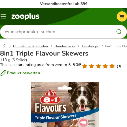
Versandkostenfrei ab 39€
Menü
Produkte
suchen
Hundefutter & Zubehör
Hundesnacks
Kaustangen
8in1 Triple F
8in1 Triple Flavour Skewers
113 g (6 Stück)
This is a stars rating area from zero to 5: 5.0/5
(
3
)
Produkt bewerten