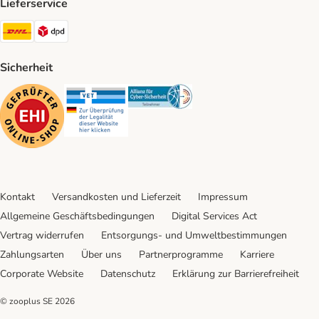
Lieferservice
DHL Shipping Method
DPD Shipping Method
Sicherheit
Security
Security
Security
Kontakt
Versandkosten und Lieferzeit
Impressum
Allgemeine Geschäftsbedingungen
Digital Services Act
Vertrag widerrufen
Entsorgungs- und Umweltbestimmungen
Zahlungsarten
Über uns
Partnerprogramme
Karriere
Corporate Website
Datenschutz
Erklärung zur Barrierefreiheit
© zooplus SE
2026