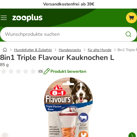
Versandkostenfrei ab 39€
Menü
Produkte
suchen
Hundefutter & Zubehör
Hundesnacks
für alte Hunde
8in1 Triple
8in1 Triple Flavour Kauknochen L
85 g
Produkt bewerten
(
0
)