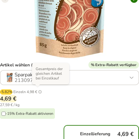
Artikel wählen (2 Varianten)
% Extra-Rabatt verfügbar
Gesamtpreis der
gleichen Artikel
Sparpaket: 2 x 85 g
bei Einzelkauf
2130978.1
-5.82%
Einzeln
4,98 €
4,69 €
27,59 € / kg
-15% Extra-Rabatt aktivieren
4,69 €
Einzellieferung