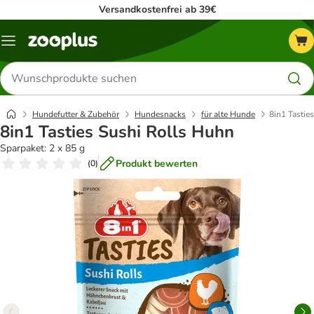
Versandkostenfrei ab 39€
Menü
Produkte
suchen
Hundefutter & Zubehör
Hundesnacks
für alte Hunde
8in1 Tastie
8in1 Tasties Sushi Rolls Huhn
Sparpaket: 2 x 85 g
Produkt bewerten
(
0
)