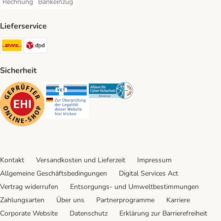
Rechnung
Bankeinzug
Rechnung Payment Method
Bankeinzug Payment Method
Lieferservice
DHL Shipping Method
DPD Shipping Method
Sicherheit
Security
Security
Security
Kontakt
Versandkosten und Lieferzeit
Impressum
Allgemeine Geschäftsbedingungen
Digital Services Act
Vertrag widerrufen
Entsorgungs- und Umweltbestimmungen
Zahlungsarten
Über uns
Partnerprogramme
Karriere
Corporate Website
Datenschutz
Erklärung zur Barrierefreiheit