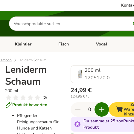
Kontak
Produkte
suchen
Kleintier
Fisch
Vogel
utter & Zubehör
Kategorie-Menü öffnen: Hundefutter & Zubehör
Kategorie-Menü öffnen: Kleintier
Kategorie-Menü öffnen
Ka
hampoo
Leniderm Schaum
Leniderm
200 ml
1205170.0
Schaum
24,99 €
200 ml
124,95 € / l
(
0
)
Z
Produkt bewerten
Ware
hinz
Pflegender
Du sammelst 25 zooPunkt
Reinigungsschaum für
Produkt
Hunde und Katzen