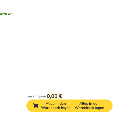
ndkosten
0,00 €
Gesamtpreis
Alles in den
Alles in den
Warenkorb legen
Warenkorb legen