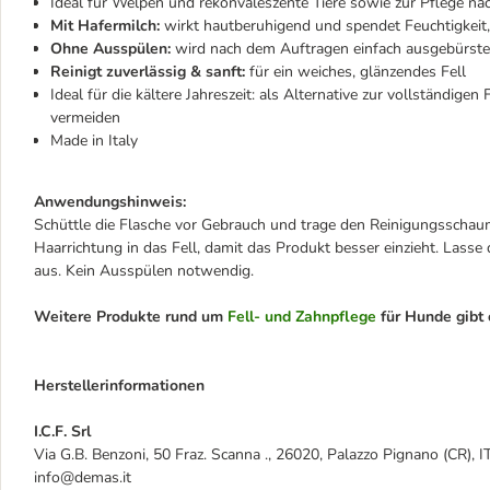
Ideal für Welpen und rekonvaleszente Tiere sowie zur Pflege 
Mit Hafermilch:
wirkt hautberuhigend und spendet Feuchtigkeit, 
Ohne Ausspülen:
wird nach dem Auftragen einfach ausgebürstet
Reinigt zuverlässig & sanft:
für ein weiches, glänzendes Fell
Ideal für die kältere Jahreszeit: als Alternative zur vollständig
vermeiden
Made in Italy
Anwendungshinweis:
Schüttle die Flasche vor Gebrauch und trage den Reinigungsschaum
Haarrichtung in das Fell, damit das Produkt besser einzieht. Lass
aus. Kein Ausspülen notwendig.
Weitere Produkte rund um
Fell- und Zahnpflege
für Hunde gibt 
Herstellerinformationen
I.C.F. Srl
Via G.B. Benzoni, 50 Fraz. Scanna ., 26020, Palazzo Pignano (CR), I
info@demas.it