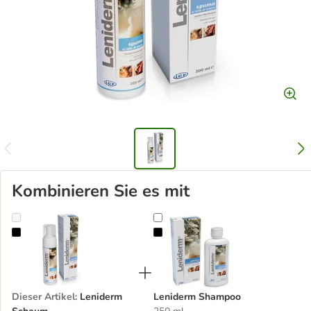
Kombinieren Sie es mit
Leniderm Schaum
Leniderm Shampoo
Dieser Artikel
:
Leniderm
Leniderm Shampoo