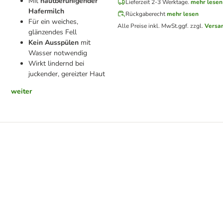
Mit
hautberuhigender
Lieferzeit 2-3 Werktage.
mehr lesen
Hafermilch
Rückgaberecht
mehr lesen
Für ein weiches,
Alle Preise inkl. MwSt.
ggf. zzgl.
Versa
glänzendes Fell
Kein Ausspülen
mit
Wasser notwendig
Wirkt lindernd bei
juckender, gereizter Haut
weiter