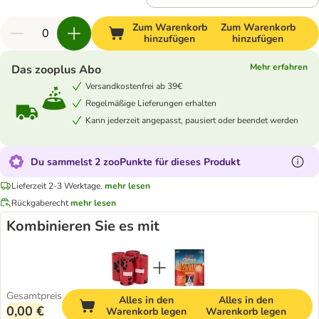
Zum Warenkorb
Zum Warenkorb
hinzufügen
hinzufügen
Mehr erfahren
Das zooplus Abo
Versandkostenfrei ab 39€
Regelmäßige Lieferungen erhalten
Kann jederzeit angepasst, pausiert oder beendet werden
Du sammelst 2 zooPunkte für dieses Produkt
Lieferzeit 2-3 Werktage.
mehr lesen
Rückgaberecht
mehr lesen
Kombinieren Sie es mit
Gesamtpreis
Alles in den
Alles in den
0,00 €
Warenkorb legen
Warenkorb legen