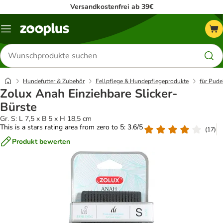
Versandkostenfrei ab 39€
Menü
Produkte
suchen
Hundefutter & Zubehör
Fellpflege & Hundepflegeprodukte
für Pude
Zolux Anah Einziehbare Slicker-
Bürste
Gr. S: L 7,5 x B 5 x H 18,5 cm
This is a stars rating area from zero to 5: 3.6/5
(
17
)
Produkt bewerten