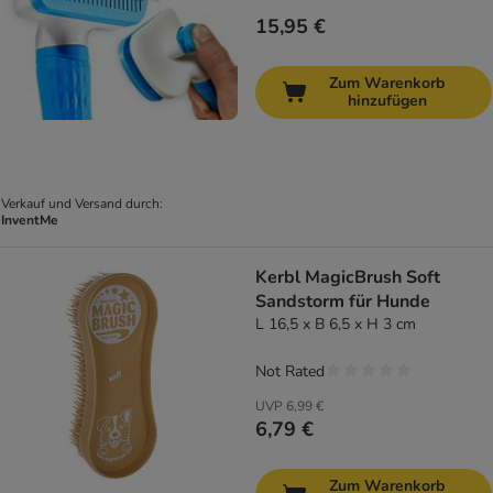
15,95 €
Zum Warenkorb
hinzufügen
Verkauf und Versand durch:
InventMe
Kerbl MagicBrush Soft
Sandstorm für Hunde
L 16,5 x B 6,5 x H 3 cm
Not Rated
UVP
6,99 €
6,79 €
Zum Warenkorb