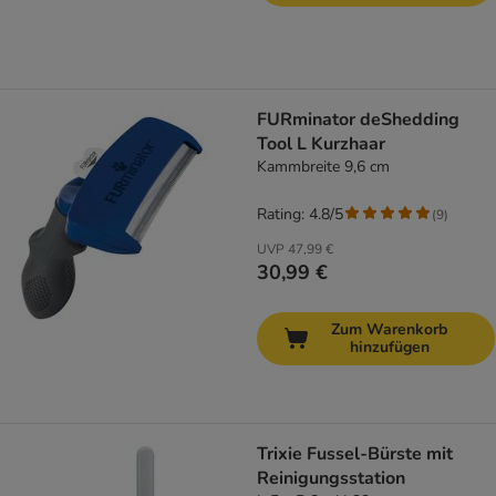
FURminator deShedding
Tool L Kurzhaar
Kammbreite 9,6 cm
Rating: 4.8/5
(
9
)
UVP
47,99 €
30,99 €
Zum Warenkorb
hinzufügen
Trixie Fussel-Bürste mit
Reinigungsstation