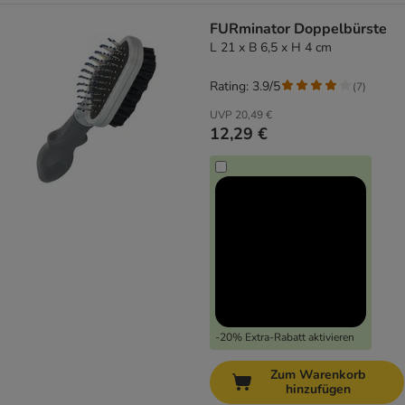
FURminator Doppelbürste
L 21 x B 6,5 x H 4 cm
Rating: 3.9/5
(
7
)
UVP
20,49 €
12,29 €
-20% Extra-Rabatt aktivieren
Zum Warenkorb
hinzufügen