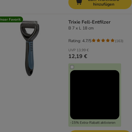
hinzufügen
nser Favorit
Trixie Fell-Entfilzer
B 7 x L 18 cm
Rating: 4.7/5
(
163
)
UVP
13,99 €
12,19 €
-15% Extra-Rabatt aktivieren