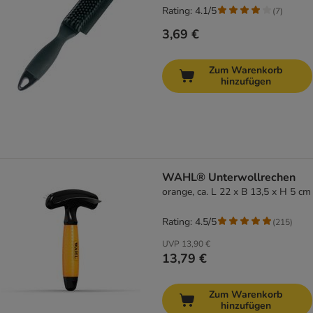
Rating: 4.1/5
(
7
)
3,69 €
Zum Warenkorb
hinzufügen
WAHL® Unterwollrechen
orange, ca. L 22 x B 13,5 x H 5 cm
Rating: 4.5/5
(
215
)
UVP
13,90 €
13,79 €
Zum Warenkorb
hinzufügen