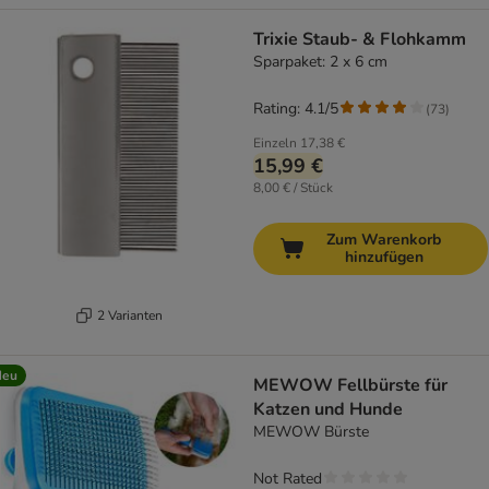
Trixie Staub- & Flohkamm
Sparpaket: 2 x 6 cm
Rating: 4.1/5
(
73
)
Einzeln
17,38 €
15,99 €
8,00 € / Stück
Zum Warenkorb
hinzufügen
2 Varianten
Neu
MEWOW Fellbürste für
Katzen und Hunde
MEWOW Bürste
Not Rated