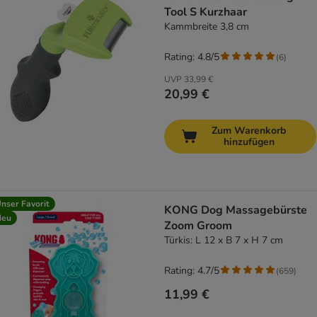
Tool S Kurzhaar
Kammbreite 3,8 cm
Rating: 4.8/5
(
6
)
UVP
33,99 €
20,99 €
Zum Warenkorb
hinzufügen
nser Favorit
KONG Dog Massagebürste
Neu
Zoom Groom
Türkis: L 12 x B 7 x H 7 cm
Rating: 4.7/5
(
659
)
11,99 €