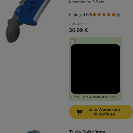
Kammbreite 9,6 cm
Rating: 4.8/5
(
8
)
UVP
47,99 €
30,99 €
-25% Extra-Rabatt aktivieren
Zum Warenkorb
hinzufügen
Trixie Softbürste