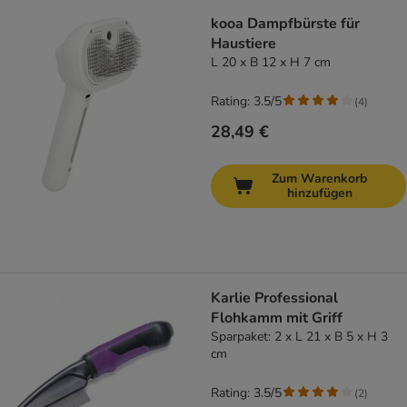
kooa Dampfbürste für
Haustiere
L 20 x B 12 x H 7 cm
Rating: 3.5/5
(
4
)
28,49 €
Zum Warenkorb
hinzufügen
Karlie Professional
Flohkamm mit Griff
Sparpaket: 2 x L 21 x B 5 x H 3
cm
Rating: 3.5/5
(
2
)