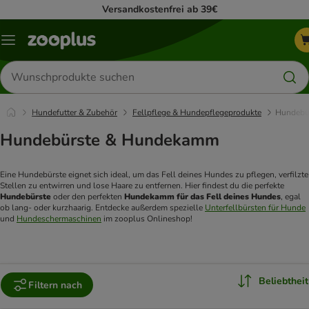
Versandkostenfrei ab 39€
Menü
Produkte
suchen
Hundefutter & Zubehör
Fellpflege & Hundepflegeprodukte
Hundebü
Hundebürste & Hundekamm
Eine Hundebürste eignet sich ideal, um das Fell deines Hundes zu pflegen, verfilzte 
Stellen zu entwirren und lose Haare zu entfernen. Hier findest du die perfekte 
Hundebürste
 oder den perfekten 
Hundekamm für das Fell deines Hundes
, egal 
ob lang- oder kurzhaarig. Entdecke außerdem spezielle 
Unterfellbürsten für Hunde
und 
Hundeschermaschinen
 im zooplus Onlineshop! 
Beliebtheit
Filtern nach