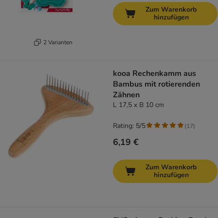
Zum Warenkorb
hinzufügen
2 Varianten
kooa Rechenkamm aus
Bambus mit rotierenden
Zähnen
L 17,5 x B 10 cm
Rating: 5/5
(
17
)
6,19 €
Zum Warenkorb
hinzufügen