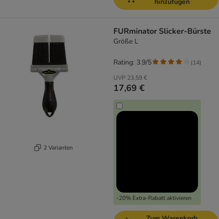
hinzufügen
FURminator Slicker-Bürste
Größe L
Rating: 3.9/5
(
14
)
UVP
23,59 €
17,69 €
2 Varianten
-20% Extra-Rabatt aktivieren
Zum Warenkorb