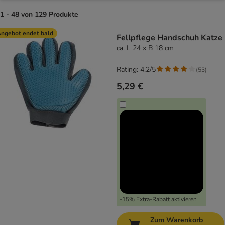
1 - 48 von 129 Produkte
product items have been changed
ngebot endet bald
Fellpflege Handschuh Katze
ca. L 24 x B 18 cm
Rating: 4.2/5
(
53
)
5,29 €
-15% Extra-Rabatt aktivieren
Zum Warenkorb