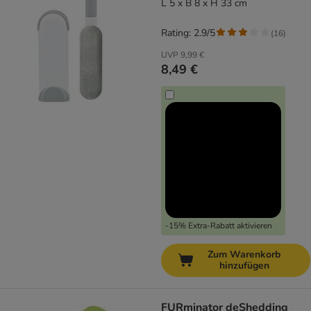
L 5 x B 8 x H 33 cm
Rating: 2.9/5
(
16
)
UVP
9,99 €
8,49 €
-15% Extra-Rabatt aktivieren
Zum Warenkorb
hinzufügen
FURminator deShedding