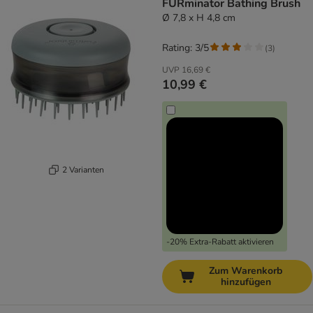
FURminator Bathing Brush
Ø 7,8 x H 4,8 cm
Rating: 3/5
(
3
)
UVP
16,69 €
10,99 €
2 Varianten
-20% Extra-Rabatt aktivieren
Zum Warenkorb
hinzufügen