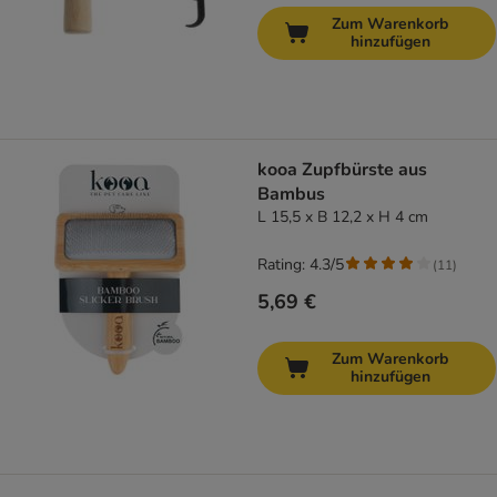
Zum Warenkorb
hinzufügen
kooa Zupfbürste aus
Bambus
L 15,5 x B 12,2 x H 4 cm
Rating: 4.3/5
(
11
)
5,69 €
Zum Warenkorb
hinzufügen