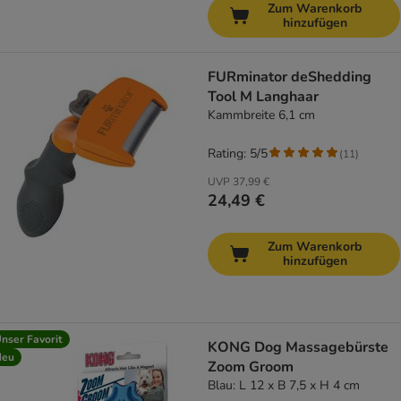
Zum Warenkorb
hinzufügen
FURminator deShedding
Tool M Langhaar
Kammbreite 6,1 cm
Rating: 5/5
(
11
)
UVP
37,99 €
24,49 €
Zum Warenkorb
hinzufügen
nser Favorit
KONG Dog Massagebürste
Neu
Zoom Groom
Blau: L 12 x B 7,5 x H 4 cm