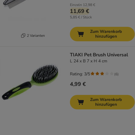
Einzeln
12,98 €
11,69 €
5,85 € / Stück
Zum Warenkorb
2 Varianten
hinzufügen
TIAKI Pet Brush Universal
L 24 x B 7 x H 4 cm
Rating: 3/5
(
6
)
4,99 €
Zum Warenkorb
hinzufügen