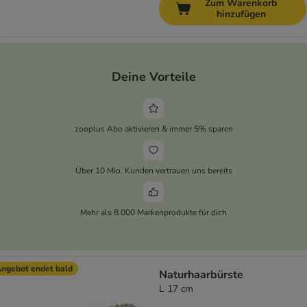
Zum Warenkorb
hinzufügen
Deine Vorteile
zooplus Abo aktivieren & immer 5% sparen
Über 10 Mio. Kunden vertrauen uns bereits
Mehr als 8.000 Markenprodukte für dich
ngebot endet bald
Naturhaarbürste
L 17 cm