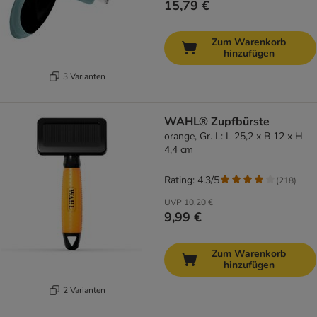
15,79 €
Zum Warenkorb
hinzufügen
3 Varianten
WAHL® Zupfbürste
orange, Gr. L: L 25,2 x B 12 x H
4,4 cm
Rating: 4.3/5
(
218
)
UVP
10,20 €
9,99 €
Zum Warenkorb
hinzufügen
2 Varianten