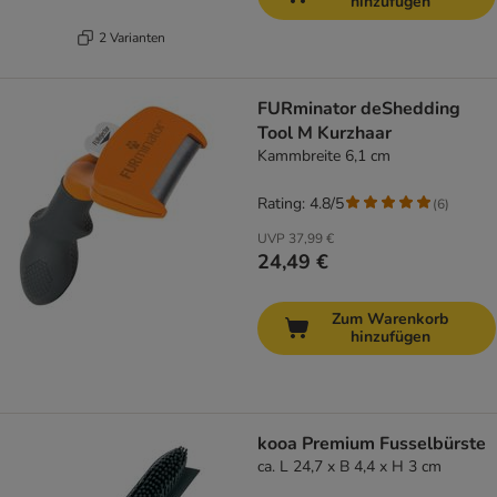
hinzufügen
2 Varianten
FURminator deShedding
Tool M Kurzhaar
Kammbreite 6,1 cm
Rating: 4.8/5
(
6
)
UVP
37,99 €
24,49 €
Zum Warenkorb
hinzufügen
kooa Premium Fusselbürste
ca. L 24,7 x B 4,4 x H 3 cm