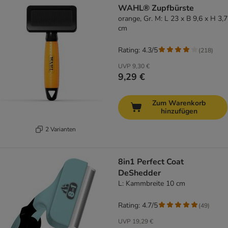
WAHL® Zupfbürste
orange, Gr. M: L 23 x B 9,6 x H 3,7
cm
Rating: 4.3/5
(
218
)
UVP
9,30 €
9,29 €
Zum Warenkorb
hinzufügen
2 Varianten
8in1 Perfect Coat
DeShedder
L: Kammbreite 10 cm
Rating: 4.7/5
(
49
)
UVP
19,29 €