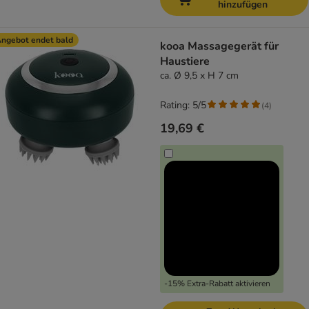
hinzufügen
ngebot endet bald
kooa Massagegerät für
Haustiere
ca. Ø 9,5 x H 7 cm
Rating: 5/5
(
4
)
19,69 €
-15% Extra-Rabatt aktivieren