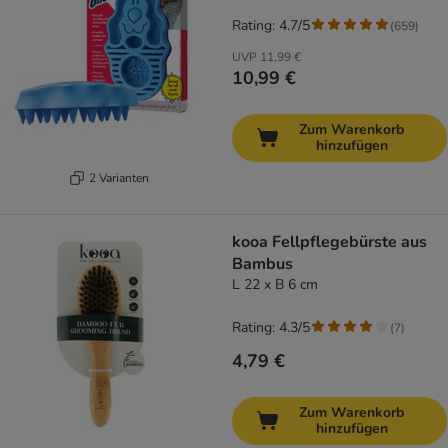
Rating: 4.7/5
(
659
)
UVP
11,99 €
10,99 €
Zum Warenkorb
hinzufügen
2 Varianten
kooa Fellpflegebürste aus
Bambus
L 22 x B 6 cm
Rating: 4.3/5
(
7
)
4,79 €
Zum Warenkorb
hinzufügen