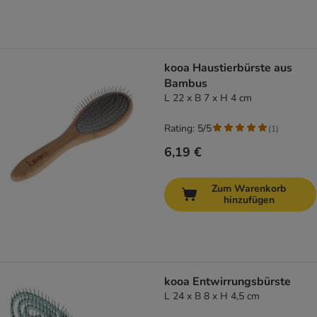
kooa Haustierbürste aus
Bambus
L 22 x B 7 x H 4 cm
Rating: 5/5
(
1
)
6,19 €
Zum Warenkorb
hinzufügen
kooa Entwirrungsbürste
L 24 x B 8 x H 4,5 cm