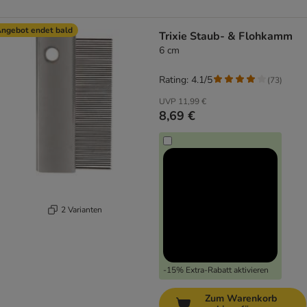
ngebot endet bald
Trixie Staub- & Flohkamm
6 cm
Rating: 4.1/5
(
73
)
UVP
11,99 €
8,69 €
2 Varianten
-15% Extra-Rabatt aktivieren
Zum Warenkorb