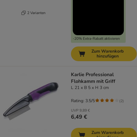
2 Varianten
-20% Extra-Rabatt aktivieren
Zum Warenkorb
hinzufügen
Karlie Professional
Flohkamm mit Griff
L 21 x B 5 x H 3 cm
Rating: 3.5/5
(
2
)
UVP
9,89 €
6,49 €
Zum Warenkorb