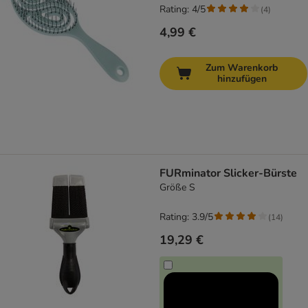
Rating: 4/5
(
4
)
4,99 €
Zum Warenkorb
hinzufügen
FURminator Slicker-Bürste
Größe S
Rating: 3.9/5
(
14
)
19,29 €