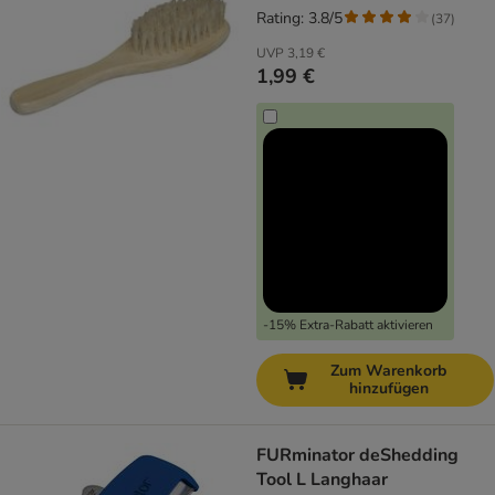
Rating: 3.8/5
(
37
)
UVP
3,19 €
1,99 €
-15% Extra-Rabatt aktivieren
Zum Warenkorb
hinzufügen
FURminator deShedding
Tool L Langhaar