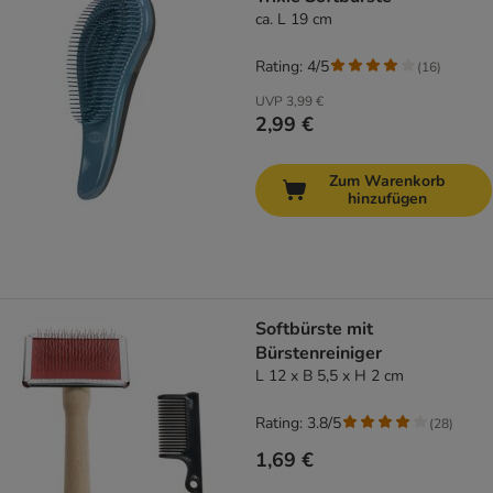
ca. L 19 cm
Rating: 4/5
(
16
)
UVP
3,99 €
2,99 €
Zum Warenkorb
hinzufügen
Softbürste mit
Bürstenreiniger
L 12 x B 5,5 x H 2 cm
Rating: 3.8/5
(
28
)
1,69 €