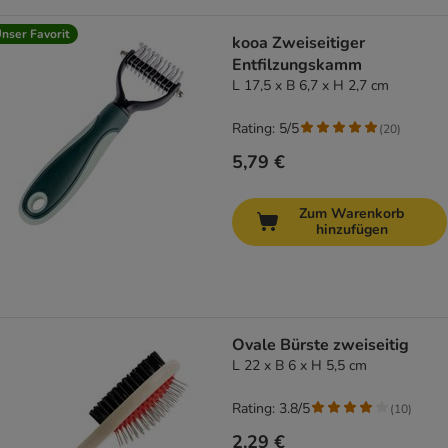
nser Favorit
kooa Zweiseitiger
Entfilzungskamm
L 17,5 x B 6,7 x H 2,7 cm
Rating: 5/5
(
20
)
5,79 €
Zum Warenkorb
hinzufügen
Ovale Bürste zweiseitig
L 22 x B 6 x H 5,5 cm
Rating: 3.8/5
(
10
)
2,29 €