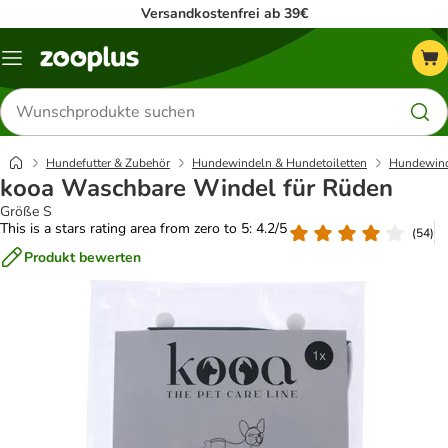
Versandkostenfrei ab 39€
Menü
Produkte
suchen
Hundefutter & Zubehör
Hundewindeln & Hundetoiletten
Hundewin
kooa Waschbare Windel für Rüden
Größe S
This is a stars rating area from zero to 5: 4.2/5
(
54
)
Produkt bewerten