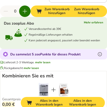
Zum Warenkorb
Zum Warenkorb
hinzufügen
hinzufügen
Mehr erfahren
Das zooplus Abo
Versandkostenfrei ab 39€
Regelmäßige Lieferungen erhalten
Kann jederzeit angepasst, pausiert oder beendet werden
Du sammelst 5 zooPunkte für dieses Produkt
Lieferzeit 2-3 Werktage.
mehr lesen
Rückgaberecht
mehr lesen
Kombinieren Sie es mit
Gesamtpreis
Alles in den
Alles in den
0,00 €
Warenkorb legen
Warenkorb legen