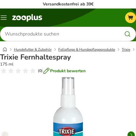
Versandkostenfrei ab 39€
Menü
Produkte
suchen
Hundefutter & Zubehör
Fellpflege & Hundepflegeprodukte
Trixie
Trixie Fernhaltespray
175 ml
Produkt bewerten
(
0
)