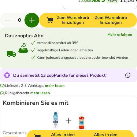
11,04 
-15%
Zum Warenkorb
Zum Warenkorb
hinzufügen
hinzufügen
Mehr erfahren
Das zooplus Abo
Versandkostenfrei ab 39€
Regelmäßige Lieferungen erhalten
Kann jederzeit angepasst, pausiert oder beendet werden
Du sammelst 13 zooPunkte für dieses Produkt
Lieferzeit 2-3 Werktage.
mehr lesen
Rückgaberecht
mehr lesen
Kombinieren Sie es mit
Gesamtpreis
Alles in den
Alles in den