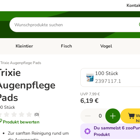
Kontak
Produkte
suchen
Kleintier
Fisch
Vogel
utter & Zubehör
Kategorie-Menü öffnen: Hundefutter & Zubehör
Kategorie-Menü öffnen: Kleintier
Kategorie-Menü öffnen
Ka
Trixie Augenpflege Pads
rixie
100 Stück
2397117.1
Augenpflege
Pads
UVP 7,99 €
6,19 €
0 Stück
(
0
)
W
h
Produkt bewerten
Du sammelst 6 zooPunk
Zur sanften Reinigung rund um
Produkt
die Augenpartie