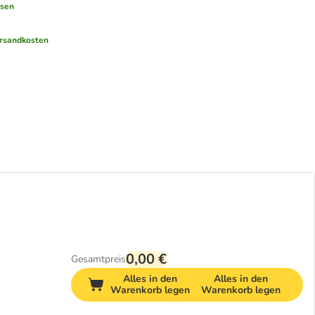
esen
rsandkosten
0,00 €
Gesamtpreis
Alles in den
Alles in den
Warenkorb legen
Warenkorb legen