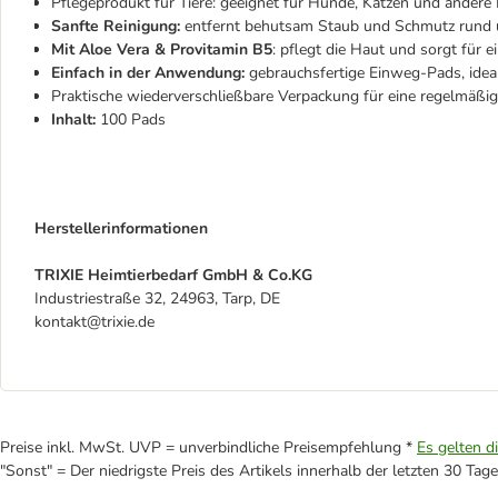
Pflegeprodukt für Tiere: geeignet für Hunde, Katzen und andere K
Sanfte Reinigung:
entfernt behutsam Staub und Schmutz rund
Mit Aloe Vera & Provitamin B5
: pflegt die Haut und sorgt für
Einfach in der Anwendung:
gebrauchsfertige Einweg-Pads, idea
Praktische wiederverschließbare Verpackung für eine regelmä
Inhalt:
100 Pads
Herstellerinformationen
TRIXIE Heimtierbedarf GmbH & Co.KG
Industriestraße 32, 24963, Tarp, DE
kontakt@trixie.de
Preise inkl. MwSt. UVP = unverbindliche Preisempfehlung *
Es gelten d
"Sonst" = Der niedrigste Preis des Artikels innerhalb der letzten 30 Tage