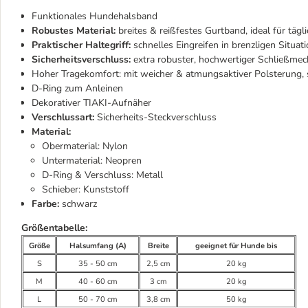
Funktionales Hundehalsband
Robustes Material:
breites & reißfestes Gurtband, ideal für tägl
Praktischer Haltegriff:
schnelles Eingreifen in brenzligen Situat
Sicherheitsverschluss:
extra robuster, hochwertiger Schließmec
Hoher Tragekomfort: mit weicher & atmungsaktiver Polsterung, s
D-Ring zum Anleinen
Dekorativer TIAKI-Aufnäher
Verschlussart:
Sicherheits-Steckverschluss
Material:
Obermaterial: Nylon
Untermaterial: Neopren
D-Ring & Verschluss: Metall
Schieber: Kunststoff
Farbe:
schwarz
Größentabelle:
Größe
Halsumfang (A)
Breite
geeignet für Hunde bis
S
35 - 50 cm
2,5 cm
20 kg
M
40 - 60 cm
3 cm
20 kg
L
50 - 70 cm
3,8 cm
50 kg