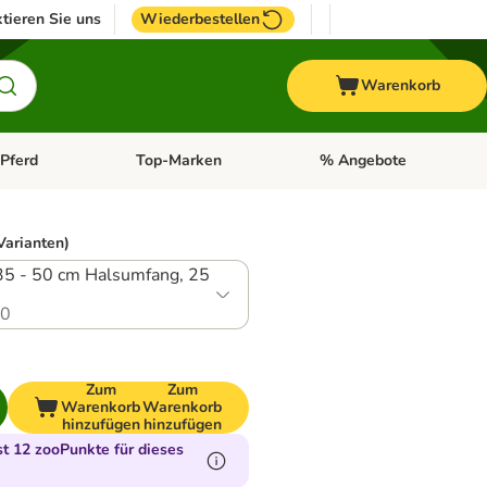
tieren Sie uns
Wiederbestellen
Warenkorb
Pferd
Top-Marken
% Angebote
: Fisch
tegorie-Menü öffnen: Vogel
Kategorie-Menü öffnen: Pferd
Kategorie-Menü öffnen: T
Varianten)
35 - 50 cm Halsumfang, 25
.0
Zum
Zum
Warenkorb
Warenkorb
hinzufügen
hinzufügen
 12 zooPunkte für dieses