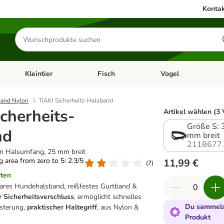
Kontak
Produkte
suchen
Kleintier
Fisch
Vogel
utter & Zubehör
Kategorie-Menü öffnen: Hundefutter & Zubehör
Kategorie-Menü öffnen: Kleintier
Kategorie-Menü öffnen
Ka
and Nylon
TIAKI Sicherheits-Halsband
icherheits-
Artikel wählen (3 
Größe S: 
nd
mm breit
2118677
cm Halsumfang, 25 mm breit
ng area from zero to 5: 2.3/5
11,99 €
(
7
)
rten
bares Hundehalsband, reißfestes Gurtband &
r Sicherheitsverschluss
, ermöglicht schnelles
Du sammelst
lsterung,
praktischer Haltegriff
, aus Nylon &
Produkt