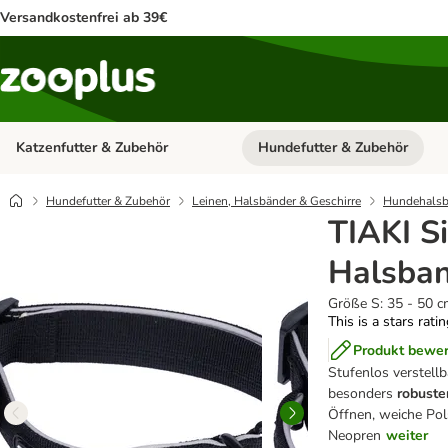
Versandkostenfrei ab 39€
Katzenfutter & Zubehör
Hundefutter & Zubehör
Kategorie-Menü öffnen: Katzenf
Hundefutter & Zubehör
Leinen, Halsbänder & Geschirre
Hundehalsb
TIAKI S
Halsba
Größe S: 35 - 50 
This is a stars rati
Produkt bewe
Stufenlos verstell
besonders
robuste
Öffnen, weiche Po
Neopren
weiter