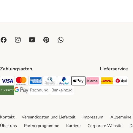
Zahlungsarten
Lieferservice
DHL Ship
DP
Visa Payment Method
Mastercard Payment Method
American Express Payment Method
Diners Club Payment Method
PayPal Payment Method
Apple Pay Payment Method
Klarna Payment Method
Rechnung
Bankeinzug
Rechnung Payment Method
Bankeinzug Payment Method
Riverty Payment Method
Google Pay Payment Method
Kontakt
Versandkosten und Lieferzeit
Impressum
Allgemeine
Über uns
Partnerprogramme
Karriere
Corporate Website
D