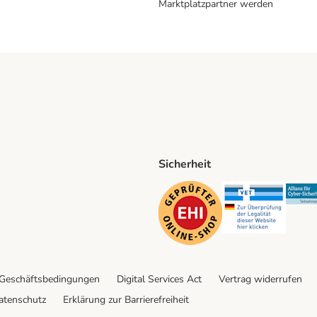
Marktplatzpartner werden
Sicherheit
ping Method
D Shipping Method
Security
Securit
 Geschäftsbedingungen
Digital Services Act
Vertrag widerrufen
atenschutz
Erklärung zur Barrierefreiheit