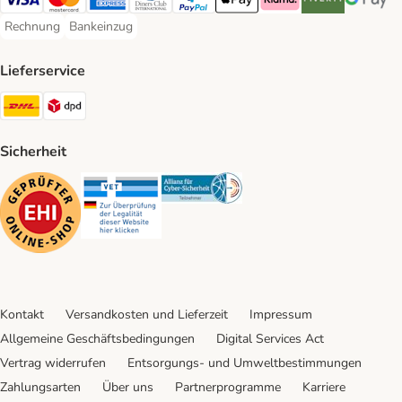
Visa Payment Method
Mastercard Payment Method
American Express Payment Method
Diners Club Payment Method
PayPal Payment Method
Apple Pay Payment Method
Klarna Payment Method
Riverty Payment 
Google P
Rechnung
Bankeinzug
Rechnung Payment Method
Bankeinzug Payment Method
Lieferservice
DHL Shipping Method
DPD Shipping Method
Sicherheit
Security
Security
Security
Kontakt
Versandkosten und Lieferzeit
Impressum
Allgemeine Geschäftsbedingungen
Digital Services Act
Vertrag widerrufen
Entsorgungs- und Umweltbestimmungen
Zahlungsarten
Über uns
Partnerprogramme
Karriere