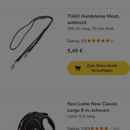
TIAKI Hundeleine Mesh,
anthrazit
200 cm lang, 15 mm breit
Rating: 5/5
(
1
)
5,49 €
Zum Warenkorb
hinzufügen
flexi Leine New Classic
Large 8 m, schwarz
Leine: 8 m lang
Rating: 3.9/5
(
61
)