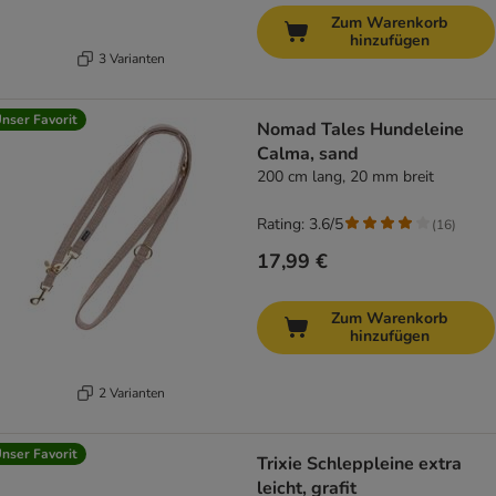
Zum Warenkorb
hinzufügen
3 Varianten
nser Favorit
Nomad Tales Hundeleine
Calma, sand
200 cm lang, 20 mm breit
Rating: 3.6/5
(
16
)
17,99 €
Zum Warenkorb
hinzufügen
2 Varianten
nser Favorit
Trixie Schleppleine extra
leicht, grafit