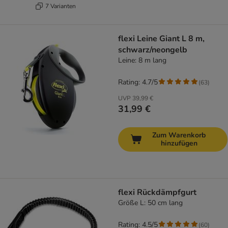
7 Varianten
flexi Leine Giant L 8 m,
schwarz/neongelb
Leine: 8 m lang
Rating: 4.7/5
(
63
)
UVP
39,99 €
31,99 €
Zum Warenkorb
hinzufügen
flexi Rückdämpfgurt
Größe L: 50 cm lang
Rating: 4.5/5
(
60
)