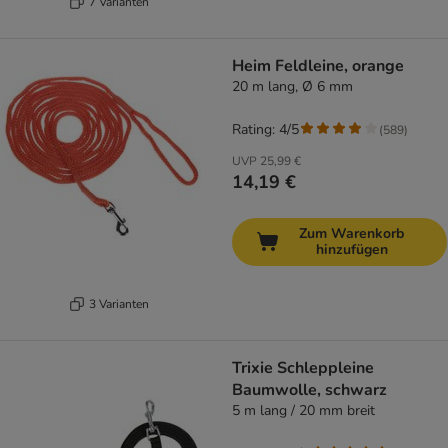
7 Varianten
Heim Feldleine, orange
20 m lang, Ø 6 mm
Rating: 4/5
(
589
)
UVP
25,99 €
14,19 €
Zum Warenkorb
hinzufügen
3 Varianten
Trixie Schleppleine
Baumwolle, schwarz
5 m lang / 20 mm breit