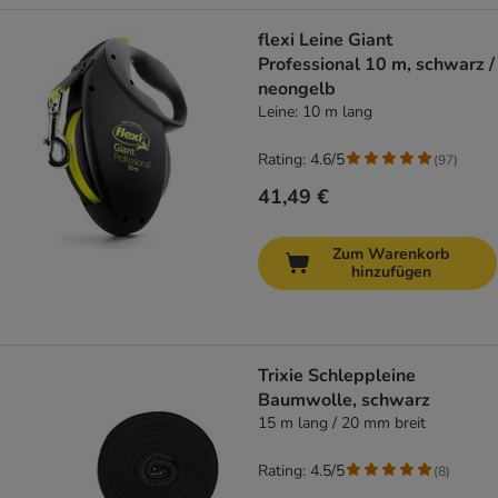
flexi Leine Giant
Professional 10 m, schwarz /
neongelb
Leine: 10 m lang
Rating: 4.6/5
(
97
)
41,49 €
Zum Warenkorb
hinzufügen
Trixie Schleppleine
Baumwolle, schwarz
15 m lang / 20 mm breit
Rating: 4.5/5
(
8
)