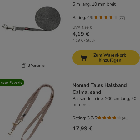
5 m lang, 10 mm breit
Rating: 4/5
(
77
)
UVP
4,99 €
4,19 €
4,19 € / Stück
Zum Warenkorb
hinzufügen
3 Varianten
nser Favorit
Nomad Tales Halsband
Calma, sand
Passende Leine: 200 cm lang, 20
mm breit
Rating: 3.7/5
(
40
)
17,99 €