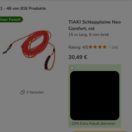
1 - 48 von 816 Produkte
product items have been changed
nser Favorit
TIAKI Schleppleine Neo
Comfort, rot
15 m lang, 6 mm breit
Rating: 4/5
(
54
)
30,49 €
3 Varianten
-15% Extra-Rabatt aktivieren