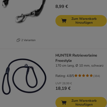
8,99 €
Zum Warenkorb
hinzufügen
2 Varianten
HUNTER Retrieverleine
Freestyle
170 cm lang, Ø 10 mm, schwarz
Rating: 4.8/5
(
384
)
UVP
28,99 €
18,19 €
Zum Warenkorb
hinzufügen