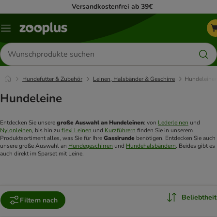
Versandkostenfrei ab 39€
Menü
Produkte
suchen
Hundefutter & Zubehör
Leinen, Halsbänder & Geschirre
Hundeleine
Hundeleine
Entdecken Sie unsere 
große Auswahl an Hundeleinen
: von 
Lederleinen
 und 
Nylonleinen
, bis hin zu 
flexi Leinen
 und 
Kurzführern
 finden Sie in unserem 
Produktsortiment alles, was Sie für Ihre 
Gassirunde 
benötigen. Entdecken Sie auch 
unsere große Auswahl an 
Hundegeschirren
 und 
Hundehalsbändern
. Beides gibt es 
auch direkt im Sparset mit Leine.
Beliebtheit
Filtern nach