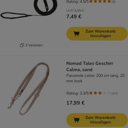
Rating: 4.5/5
(
8
)
UVP
8,99 €
7,49 €
Zum Warenkorb
hinzufügen
3 Varianten
Nomad Tales Geschirr
Calma, sand
Passende Leine: 200 cm lang, 20
mm breit
Rating: 3.3/5
(
47
)
17,99 €
Zum Warenkorb
hinzufügen