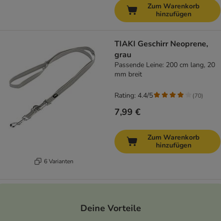
Zum Warenkorb
hinzufügen
TIAKI Geschirr Neoprene,
grau
Passende Leine: 200 cm lang, 20
mm breit
Rating: 4.4/5
(
70
)
7,99 €
Zum Warenkorb
hinzufügen
6 Varianten
Deine Vorteile