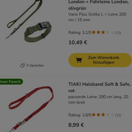
London + Führleine London,
olivgrün
Vario Plus Größe L + Leine 200
cm / 15 mm
Rating: 3.1/5
(
15
)
10,49 €
Zum Warenkorb
hinzufügen
3 Varianten
nser Favorit
TIAKI Halsband Soft & Safe,
rot
passende Leine: 200 cm lang, 20
mm breit
Rating: 2.6/5
(
32
)
8,99 €