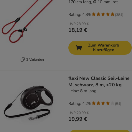
170 cm lang, Ø 10 mm, rot
Rating: 4.8/5
(
384
)
UVP
28,99 €
18,19 €
Zum Warenkorb
hinzufügen
2 Varianten
flexi New Classic Seil-Leine
M, schwarz, 8 m, <20 kg
Leine: 8 m lang
Rating: 4.2/5
(
54
)
UVP
20,99 €
19,99 €