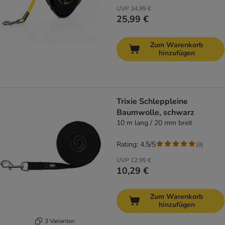
UVP
34,99 €
25,99 €
Zum Warenkorb
hinzufügen
Trixie Schleppleine
Baumwolle, schwarz
10 m lang / 20 mm breit
Rating: 4.5/5
(
8
)
UVP
12,99 €
10,29 €
Zum Warenkorb
hinzufügen
3 Varianten