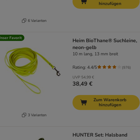
hinzufügen
6 Varianten
nser Favorit
Heim BioThane® Suchleine,
neon-gelb
10 m lang, 13 mm breit
Rating: 4.4/5
(
976
)
UVP
54,99 €
38,49 €
Zum Warenkorb
hinzufügen
3 Varianten
HUNTER Set: Halsband