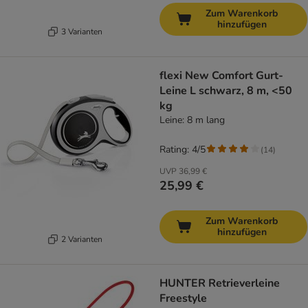
Zum Warenkorb
hinzufügen
3 Varianten
flexi New Comfort Gurt-
Leine L schwarz, 8 m, <50
kg
Leine: 8 m lang
Rating: 4/5
(
14
)
UVP
36,99 €
25,99 €
Zum Warenkorb
hinzufügen
2 Varianten
HUNTER Retrieverleine
Freestyle