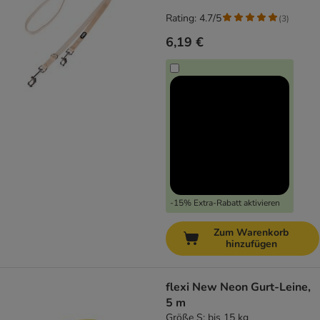
Rating: 4.7/5
(
3
)
6,19 €
-15% Extra-Rabatt aktivieren
Zum Warenkorb
hinzufügen
flexi New Neon Gurt-Leine,
5 m
Größe S: bis 15 kg