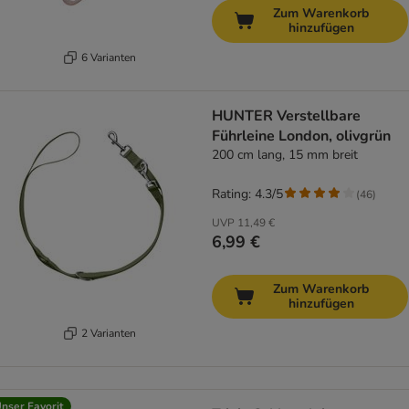
Zum Warenkorb
hinzufügen
6 Varianten
HUNTER Verstellbare
Führleine London, olivgrün
200 cm lang, 15 mm breit
Rating: 4.3/5
(
46
)
UVP
11,49 €
6,99 €
Zum Warenkorb
hinzufügen
2 Varianten
nser Favorit