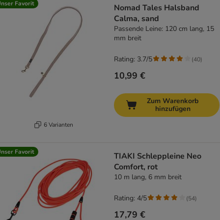
nser Favorit
Nomad Tales Halsband
Calma, sand
Passende Leine: 120 cm lang, 15
mm breit
Rating: 3.7/5
(
40
)
10,99 €
Zum Warenkorb
hinzufügen
6 Varianten
nser Favorit
TIAKI Schleppleine Neo
Comfort, rot
10 m lang, 6 mm breit
Rating: 4/5
(
54
)
17,79 €