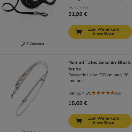
UVP
29,99 €
21,99 €
Zum Warenkorb
hinzufügen
2 Varianten
Nomad Tales Geschirr Blush,
taupe
Passende Leine: 200 cm lang, 20
mm breit
Rating: 4.5/5
(
63
)
18,69 €
Zum Warenkorb
hinzufügen