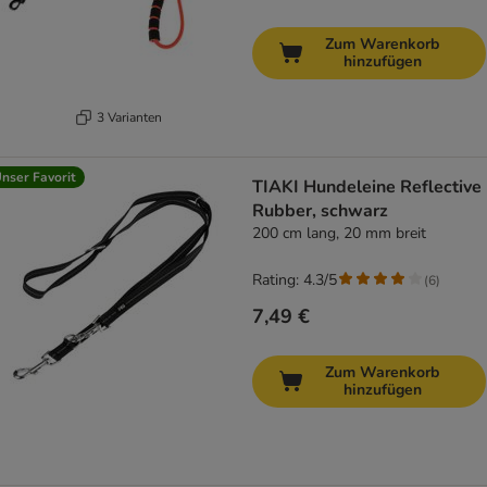
Zum Warenkorb
hinzufügen
3 Varianten
nser Favorit
TIAKI Hundeleine Reflective
Rubber, schwarz
200 cm lang, 20 mm breit
Rating: 4.3/5
(
6
)
7,49 €
Zum Warenkorb
hinzufügen