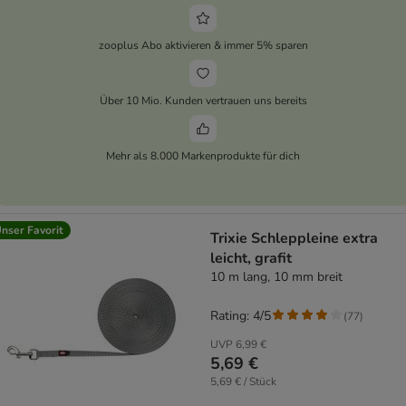
zooplus Abo aktivieren & immer 5% sparen
Über 10 Mio. Kunden vertrauen uns bereits
Mehr als 8.000 Markenprodukte für dich
nser Favorit
Trixie Schleppleine extra
leicht, grafit
10 m lang, 10 mm breit
Rating: 4/5
(
77
)
UVP
6,99 €
5,69 €
5,69 € / Stück