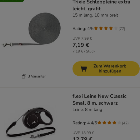
Trixie Schleppleine extra
leicht, grafit
15 m lang, 10 mm breit
Rating: 4/5
(
77
)
UVP
7,99 €
7,19 €
7,19 € / Stück
Zum Warenkorb
hinzufügen
3 Varianten
flexi Leine New Classic
Small 8 m, schwarz
Leine: 8 m lang
Rating: 4.4/5
(
42
)
UVP
18,99 €
12,79 €