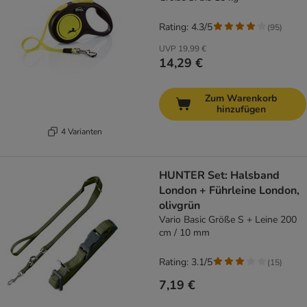
Rating: 4.3/5
(
95
)
UVP
19,99 €
14,29 €
Zum Warenkorb
hinzufügen
4 Varianten
HUNTER Set: Halsband
London + Führleine London,
olivgrün
Vario Basic Größe S + Leine 200
cm / 10 mm
Rating: 3.1/5
(
15
)
7,19 €