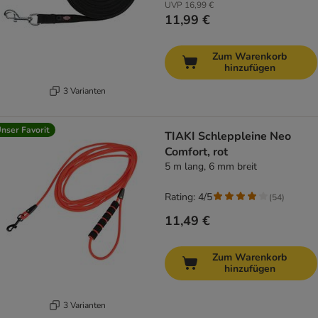
UVP
16,99 €
11,99 €
Zum Warenkorb
hinzufügen
3 Varianten
nser Favorit
TIAKI Schleppleine Neo
Comfort, rot
5 m lang, 6 mm breit
Rating: 4/5
(
54
)
11,49 €
Zum Warenkorb
hinzufügen
3 Varianten