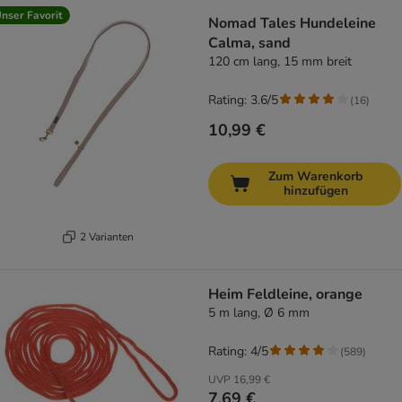
nser Favorit
Nomad Tales Hundeleine
Calma, sand
120 cm lang, 15 mm breit
Rating: 3.6/5
(
16
)
10,99 €
Zum Warenkorb
hinzufügen
2 Varianten
Heim Feldleine, orange
5 m lang, Ø 6 mm
Rating: 4/5
(
589
)
UVP
16,99 €
7,69 €