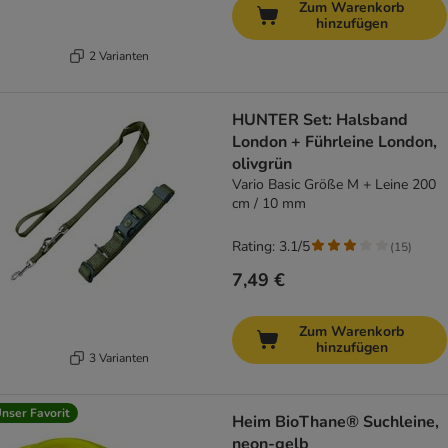
Zum Warenkorb
hinzufügen
2 Varianten
HUNTER Set: Halsband
London + Führleine London,
olivgrün
Vario Basic Größe M + Leine 200
cm / 10 mm
Rating: 3.1/5
(
15
)
7,49 €
Zum Warenkorb
hinzufügen
3 Varianten
nser Favorit
Heim BioThane® Suchleine,
neon-gelb