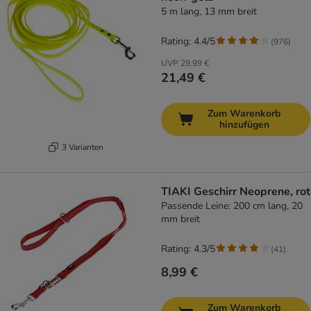
5 m lang, 13 mm breit
Rating: 4.4/5
(
976
)
UVP
29,99 €
21,49 €
Zum Warenkorb
hinzufügen
3 Varianten
TIAKI Geschirr Neoprene, rot
Passende Leine: 200 cm lang, 20
mm breit
Rating: 4.3/5
(
41
)
8,99 €
Zum Warenkorb