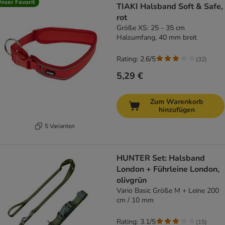
nser Favorit
TIAKI Halsband Soft & Safe,
rot
Größe XS: 25 - 35 cm
Halsumfang, 40 mm breit
Rating: 2.6/5
(
32
)
5,29 €
Zum Warenkorb
hinzufügen
5 Varianten
HUNTER Set: Halsband
London + Führleine London,
olivgrün
Vario Basic Größe M + Leine 200
cm / 10 mm
Rating: 3.1/5
(
15
)