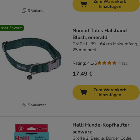
Zum Warenkorb
hinzufügen
3 Varianten
nser Favorit
Nomad Tales Halsband
Blush, emerald
Größe L: 39 - 64 cm Halsumfang,
25 mm breit
Rating: 4.1/5
(
32
)
17,49 €
Zum Warenkorb
hinzufügen
5 Varianten
Halti Hunde-Kopfhalfter,
schwarz
Größe 2: Beagle, Border Collie,