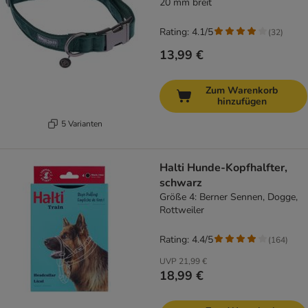
20 mm breit
Rating: 4.1/5
(
32
)
13,99 €
Zum Warenkorb
hinzufügen
5 Varianten
Halti Hunde-Kopfhalfter,
schwarz
Größe 4: Berner Sennen, Dogge,
Rottweiler
Rating: 4.4/5
(
164
)
UVP
21,99 €
18,99 €