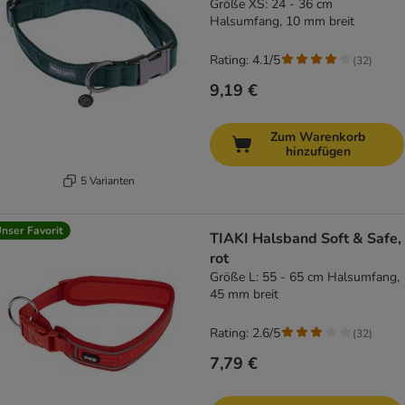
Größe XS: 24 - 36 cm
Halsumfang, 10 mm breit
Rating: 4.1/5
(
32
)
9,19 €
Zum Warenkorb
hinzufügen
5 Varianten
nser Favorit
TIAKI Halsband Soft & Safe,
rot
Größe L: 55 - 65 cm Halsumfang,
45 mm breit
Rating: 2.6/5
(
32
)
7,79 €