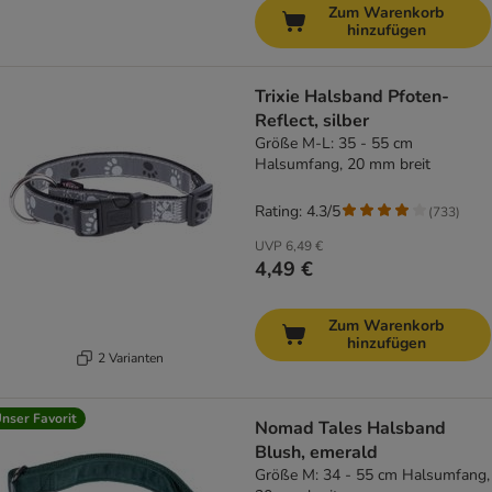
Zum Warenkorb
hinzufügen
Trixie Halsband Pfoten-
Reflect, silber
Größe M-L: 35 - 55 cm
Halsumfang, 20 mm breit
Rating: 4.3/5
(
733
)
UVP
6,49 €
4,49 €
Zum Warenkorb
hinzufügen
2 Varianten
nser Favorit
Nomad Tales Halsband
Blush, emerald
Größe M: 34 - 55 cm Halsumfang,