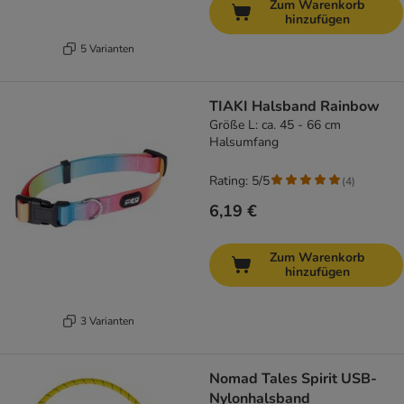
Zum Warenkorb
hinzufügen
5 Varianten
TIAKI Halsband Rainbow
Größe L: ca. 45 - 66 cm
Halsumfang
Rating: 5/5
(
4
)
6,19 €
Zum Warenkorb
hinzufügen
3 Varianten
Nomad Tales Spirit USB-
Nylonhalsband