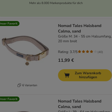
Mehr als 8.000 Markenprodukte für dich
nser Favorit
Nomad Tales Halsband
Calma, sand
Größe M: 34 - 55 cm Halsumfang,
20 mm breit
Rating: 3.7/5
(
40
)
11,99 €
Zum Warenkorb
hinzufügen
6 Varianten
nser Favorit
Nomad Tales Halsband
Calma, sand
Größe L: 39 - 64 cm Halsumfang,