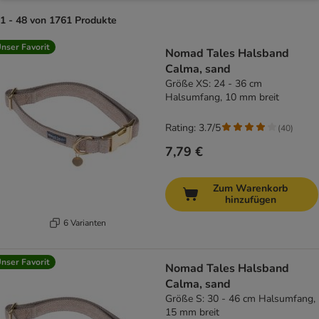
1 - 48 von 1761 Produkte
product items have been changed
nser Favorit
Nomad Tales Halsband
Calma, sand
Größe XS: 24 - 36 cm
Halsumfang, 10 mm breit
Rating: 3.7/5
(
40
)
7,79 €
Zum Warenkorb
hinzufügen
6 Varianten
nser Favorit
Nomad Tales Halsband
Calma, sand
Größe S: 30 - 46 cm Halsumfang,
15 mm breit