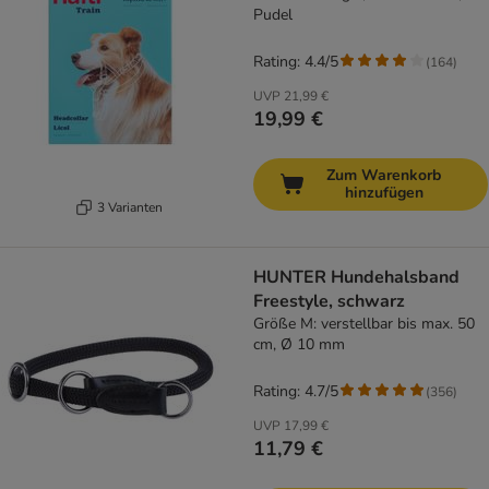
Pudel
Rating: 4.4/5
(
164
)
UVP
21,99 €
19,99 €
Zum Warenkorb
hinzufügen
3 Varianten
HUNTER Hundehalsband
Freestyle, schwarz
Größe M: verstellbar bis max. 50
cm, Ø 10 mm
Rating: 4.7/5
(
356
)
UVP
17,99 €
11,79 €