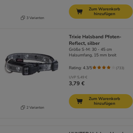
Zum Warenkorb
hinzufügen
3 Varianten
Trixie Halsband Pfoten-
Reflect, silber
Größe S-M: 30 - 45 cm
Halsumfang, 15 mm breit
Rating: 4.3/5
(
733
)
UVP
5,49 €
3,79 €
Zum Warenkorb
hinzufügen
2 Varianten