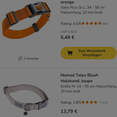
orange
Vario Plus Gr.L: 34 - 56 cm
Halsumfang, 20 mm breit
Rating: 4.5/5
(
44
)
UVP
5,59 €
5,49 €
Zum Warenkorb
hinzufügen
3 Varianten
Nomad Tales Blush
Halsband, taupe
Größe M: 34 - 55 cm Halsumfang,
20 mm breit
Rating: 3.8/5
(
17
)
13,79 €