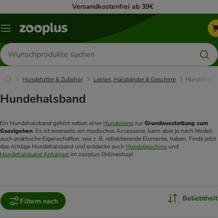
Versandkostenfrei ab 39€
Menü
Produkte
suchen
Hundefutter & Zubehör
Leinen, Halsbänder & Geschirre
Hundehalsb
Hundehalsband
Ein Hundehalsband gehört neben einer 
Hundeleine
 zur 
Grundausstattung zum 
Gassigehen
. Es ist einerseits ein modisches Accessoire, kann aber je nach Modell 
auch praktische Eigenschaften, wie z. B. reflektierende Elemente, haben. Finde jetzt 
das richtige Hundehalsband und entdecke auch 
Hundegeschirre
 und 
Hundehalsband Anhänger
 im zooplus Onlineshop!
Beliebtheit
Filtern nach