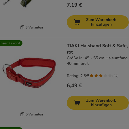
7,19 €
Zum Warenkorb
hinzufügen
3 Varianten
nser Favorit
TIAKI Halsband Soft & Safe,
rot
Größe M: 45 - 55 cm Halsumfang,
40 mm breit
Rating: 2.6/5
(
32
)
6,49 €
Zum Warenkorb
hinzufügen
5 Varianten