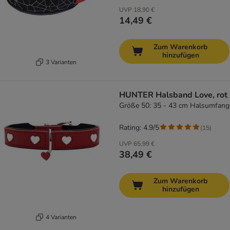
UVP
18,90 €
14,49 €
Zum Warenkorb
hinzufügen
3 Varianten
HUNTER Halsband Love, rot
Größe 50: 35 - 43 cm Halsumfang
Rating: 4.9/5
(
15
)
UVP
65,99 €
38,49 €
Zum Warenkorb
hinzufügen
4 Varianten