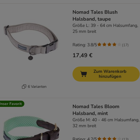
Nomad Tales Blush
Halsband, taupe
Größe L: 39 - 64 cm Halsumfang,
25 mm breit
Rating: 3.8/5
(
17
)
17,49 €
Zum Warenkorb
hinzufügen
6 Varianten
nser Favorit
Nomad Tales Bloom
Halsband, mint
Größe M: 40 - 46 cm Halsumfang,
32 mm breit
Rating: 4.2/5
(
13
)