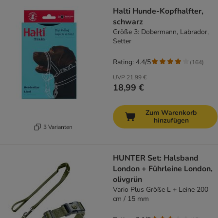
Halti Hunde-Kopfhalfter,
schwarz
Größe 3: Dobermann, Labrador,
Setter
Rating: 4.4/5
(
164
)
UVP
21,99 €
18,99 €
Zum Warenkorb
hinzufügen
3 Varianten
HUNTER Set: Halsband
London + Führleine London,
olivgrün
Vario Plus Größe L + Leine 200
cm / 15 mm