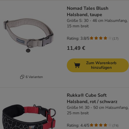
Nomad Tales Blush
Halsband, taupe
Größe S: 30 - 46 cm Halsumfang,
15 mm breit
Rating: 3.8/5
(
17
)
11,49 €
Zum Warenkorb
hinzufügen
6 Varianten
Rukka® Cube Soft
Halsband, rot / schwarz
Größe M: 30 - 50 cm Halsumfang,
25 mm breit
Rating: 4.4/5
(
74
)