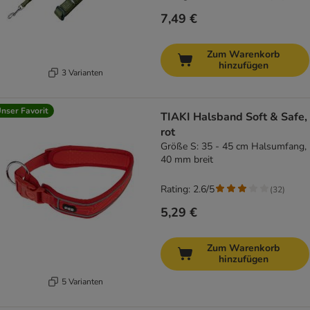
7,49 €
Zum Warenkorb
hinzufügen
3 Varianten
nser Favorit
TIAKI Halsband Soft & Safe,
rot
Größe S: 35 - 45 cm Halsumfang,
40 mm breit
Rating: 2.6/5
(
32
)
5,29 €
Zum Warenkorb
hinzufügen
5 Varianten