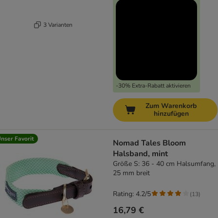
3 Varianten
-30% Extra-Rabatt aktivieren
Zum Warenkorb
hinzufügen
nser Favorit
Nomad Tales Bloom
Halsband, mint
Größe S: 36 - 40 cm Halsumfang,
25 mm breit
Rating: 4.2/5
(
13
)
16,79 €