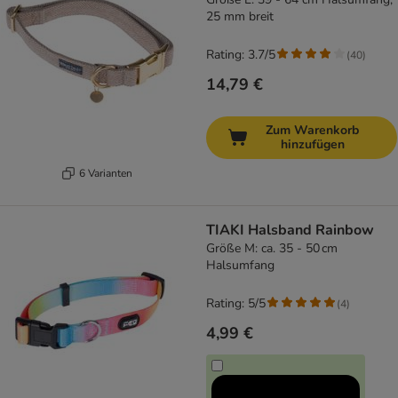
25 mm breit
Rating: 3.7/5
(
40
)
14,79 €
Zum Warenkorb
hinzufügen
6 Varianten
TIAKI Halsband Rainbow
Größe M: ca. 35 - 50 cm
Halsumfang
Rating: 5/5
(
4
)
4,99 €