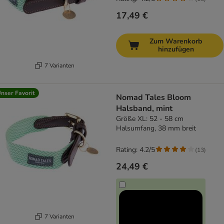
17,49 €
Zum Warenkorb
hinzufügen
7 Varianten
nser Favorit
Nomad Tales Bloom
Halsband, mint
Größe XL: 52 - 58 cm
Halsumfang, 38 mm breit
Rating: 4.2/5
(
13
)
24,49 €
7 Varianten