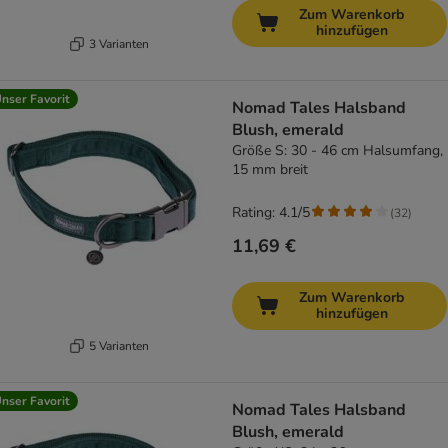
Zum Warenkorb
hinzufügen
3 Varianten
nser Favorit
Nomad Tales Halsband
Blush, emerald
Größe S: 30 - 46 cm Halsumfang,
15 mm breit
Rating: 4.1/5
(
32
)
11,69 €
Zum Warenkorb
hinzufügen
5 Varianten
nser Favorit
Nomad Tales Halsband
Blush, emerald