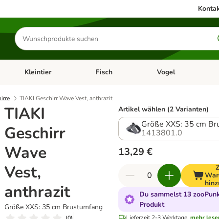
Kontak
Produkte
suchen
Kleintier
Fisch
Vogel
utter & Zubehör
Kategorie-Menü öffnen: Hundefutter & Zubehör
Kategorie-Menü öffnen: Kleintier
Kategorie-Menü öffnen
Ka
irre
TIAKI Geschirr Wave Vest, anthrazit
TIAKI
Artikel wählen (2 Varianten)
Größe XXS: 35 cm Br
Geschirr
1413801.0
Wave
13,29 €
Vest,
War
hinz
anthrazit
Du sammelst 13 zooPunkt
Produkt
Größe XXS: 35 cm Brustumfang
Lieferzeit 2-3 Werktage.
mehr lese
(
0
)