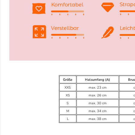
Größe
Halsumfang (A)
Brus
XXS
max. 23 cm
XS
max. 26 cm
S
max. 30 cm
M
max. 34 cm
L
max. 38 cm