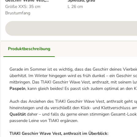
Geschirr Wave Vest,
Spieltau, grau
anthrazit
Größe XXS: 35 cm
L 26 cm
Brustumfang
Produktbeschreibung
Gerade im Sommer ist es wichtig, dass das Geschirr deines Vierbein
überhitzt. Im Winter hingegen wird es früh dunkel – ein Geschirr s
mitbringen. Das TIAKI Geschirr Wave Vest, anthrazit, mit seinem 
Paspeln
, kann gleich beides! Es passt sich zudem optimal an den
Auch das Anziehen des TIAKI Geschirr Wave Vest, anthrazit geht s
hineinsteigen und du verschließt den Klick- und Klettverschluss a
Qualität
daher – und falls du gerne einen stimmigen Gesamt-Look 
passende Leine von TIAKI ergänzen.
TIAKI Geschirr Wave Vest, anthrazit im Überblick: