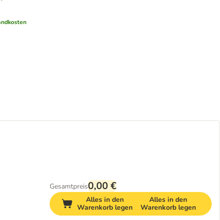
andkosten
0,00 €
Gesamtpreis
Alles in den
Alles in den
Warenkorb legen
Warenkorb legen