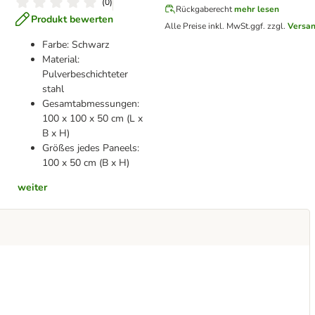
(
0
)
Rückgaberecht
mehr lesen
Produkt bewerten
Alle Preise inkl. MwSt.
ggf. zzgl.
Versa
Farbe: Schwarz
Material:
Pulverbeschichteter
stahl
Gesamtabmessungen:
100 x 100 x 50 cm (L x
B x H)
Größes jedes Paneels:
100 x 50 cm (B x H)
weiter