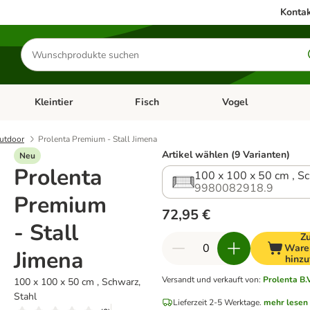
Kontak
Produkte
suchen
Kleintier
Fisch
Vogel
utter & Zubehör
Kategorie-Menü öffnen: Hundefutter & Zubehör
Kategorie-Menü öffnen: Kleintier
Kategorie-Menü öffnen
Ka
utdoor
Prolenta Premium - Stall Jimena
Artikel wählen (9 Varianten)
Neu
Prolenta
100 x 100 x 50 cm , Sc
9980082918.9
Premium
72,95 €
- Stall
Z
Ware
Jimena
hinzu
Versandt und verkauft von
:
Prolenta B.
100 x 100 x 50 cm , Schwarz,
Stahl
Lieferzeit 2-5 Werktage.
mehr lesen