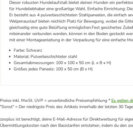
Dieser robusten Hundelaufstall bietet deinen Hunden ein perfektes 
für Hundeliebhaber eine großartige Wahl. Einfache Einrichtung: Di
Er besteht aus 4 pulverbeschichteten Stahlpaneelen, die einfach 
Welpenauslauf bieten reichlich Platz für Bewegung, wobei die Git
gleichzeitig eine gute Belüftung ermöglichen.Fest gesichertes Zube
miteinander verbunden werden, können in den Boden gesteckt werde
mit einer Montageanleitung in der Verpackung für eine einfache Mon
Farbe: Schwarz
Material: Pulverbeschichteter stahl
Gesamtabmessungen: 100 x 100 x 50 cm (L x B x H)
Größes jedes Paneels: 100 x 50 cm (B x H)
Preise inkl. MwSt. UVP = unverbindliche Preisempfehlung *
Es gelten d
"Sonst" = Der niedrigste Preis des Artikels innerhalb der letzten 30 Tage
zooplus ist berechtigt, deine E-Mail-Adresse für Direktwerbung für eig
Übermittlungskosten nach den Basistarifen entstehen, indem du den zoo