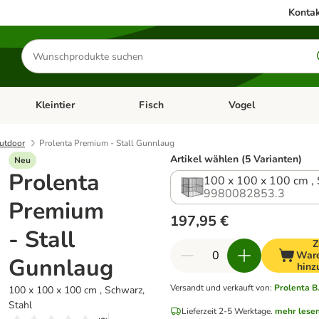
Kontak
Produkte
suchen
Kleintier
Fisch
Vogel
utter & Zubehör
Kategorie-Menü öffnen: Hundefutter & Zubehör
Kategorie-Menü öffnen: Kleintier
Kategorie-Menü öffnen
Ka
utdoor
Prolenta Premium - Stall Gunnlaug
Artikel wählen (5 Varianten)
Neu
Prolenta
100 x 100 x 100 cm , 
9980082853.3
Premium
197,95 €
- Stall
Z
War
Gunnlaug
hinz
Versandt und verkauft von
:
Prolenta B
100 x 100 x 100 cm , Schwarz,
Stahl
Lieferzeit 2-5 Werktage.
mehr lese