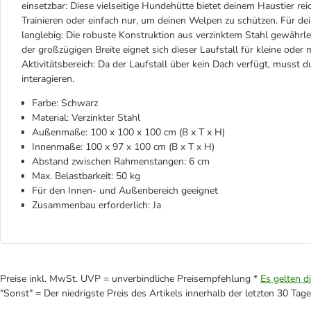
einsetzbar: Diese vielseitige Hundehütte bietet deinem Haustier reich
Trainieren oder einfach nur, um deinen Welpen zu schützen. Für de
langlebig: Die robuste Konstruktion aus verzinktem Stahl gewährl
der großzügigen Breite eignet sich dieser Laufstall für kleine ode
Aktivitätsbereich: Da der Laufstall über kein Dach verfügt, musst d
interagieren.
Farbe: Schwarz
Material: Verzinkter Stahl
Außenmaße: 100 x 100 x 100 cm (B x T x H)
Innenmaße: 100 x 97 x 100 cm (B x T x H)
Abstand zwischen Rahmenstangen: 6 cm
Max. Belastbarkeit: 50 kg
Für den Innen- und Außenbereich geeignet
Zusammenbau erforderlich: Ja
Preise inkl. MwSt. UVP = unverbindliche Preisempfehlung *
Es gelten d
"Sonst" = Der niedrigste Preis des Artikels innerhalb der letzten 30 Tage