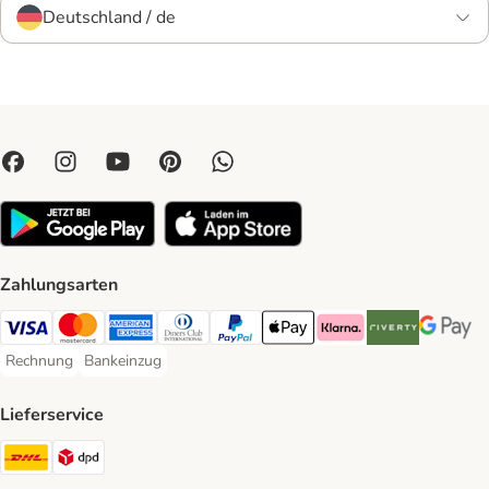
Deutschland / de
Zahlungsarten
Visa Payment Method
Mastercard Payment Method
American Express Payment Method
Diners Club Payment Method
PayPal Payment Method
Apple Pay Payment Method
Klarna Payment Method
Riverty Payment 
Google P
Rechnung
Bankeinzug
Rechnung Payment Method
Bankeinzug Payment Method
Lieferservice
DHL Shipping Method
DPD Shipping Method