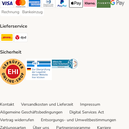
Visa Payment Method
Mastercard Payment Method
American Express Payment Method
Diners Club Payment Method
PayPal Payment Method
Apple Pay Payment Method
Klarna Payment Method
Riverty Payment 
Google P
Rechnung
Bankeinzug
Rechnung Payment Method
Bankeinzug Payment Method
Lieferservice
DHL Shipping Method
DPD Shipping Method
Sicherheit
Security
Security
Security
Kontakt
Versandkosten und Lieferzeit
Impressum
Allgemeine Geschäftsbedingungen
Digital Services Act
Vertrag widerrufen
Entsorgungs- und Umweltbestimmungen
Zahlungsarten
Über uns
Partnerprogramme
Karriere