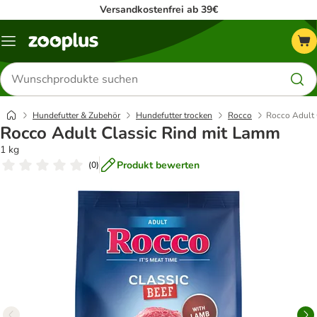
Versandkostenfrei ab 39€
Menü
Produkte
suchen
Hundefutter & Zubehör
Hundefutter trocken
Rocco
Rocco Adult 
Rocco Adult Classic Rind mit Lamm
1 kg
Produkt bewerten
(
0
)