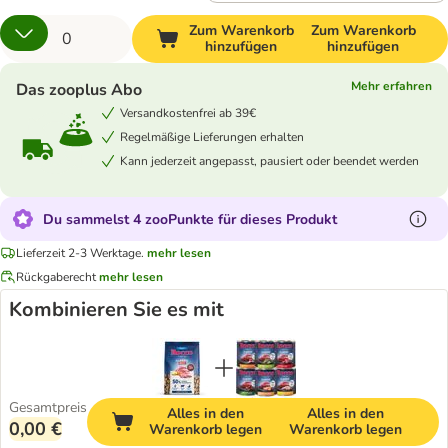
Zum Warenkorb
Zum Warenkorb
hinzufügen
hinzufügen
Mehr erfahren
Das zooplus Abo
Versandkostenfrei ab 39€
Regelmäßige Lieferungen erhalten
Kann jederzeit angepasst, pausiert oder beendet werden
Du sammelst 4 zooPunkte für dieses Produkt
Lieferzeit 2-3 Werktage.
mehr lesen
Rückgaberecht
mehr lesen
Kombinieren Sie es mit
Gesamtpreis
Alles in den
Alles in den
0,00 €
Warenkorb legen
Warenkorb legen