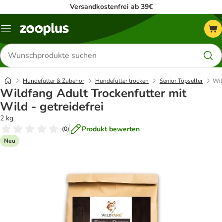
Versandkostenfrei ab 39€
Menü
Produkte
suchen
Hundefutter & Zubehör
Hundefutter trocken
Senior Topseller
Wil
Wildfang Adult Trockenfutter mit
Wild - getreidefrei
2 kg
Produkt bewerten
(
0
)
Neu