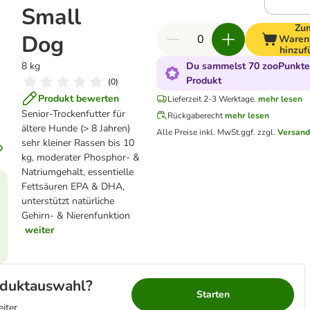
Small
Zu
Dog
Waren
hinzuf
8 kg
Du sammelst 70 zooPunkte 
Produkt
(
0
)
Produkt bewerten
Lieferzeit 2-3 Werktage.
mehr lesen
Senior-Trockenfutter für
Rückgaberecht
mehr lesen
ältere Hunde (> 8 Jahren)
Alle Preise inkl. MwSt.
ggf. zzgl.
Versand
sehr kleiner Rassen bis 10
kg, moderater Phosphor- &
Natriumgehalt, essentielle
Fettsäuren EPA & DHA,
unterstützt natürliche
Gehirn- & Nierenfunktion
weiter
roduktauswahl?
Starten
eiter