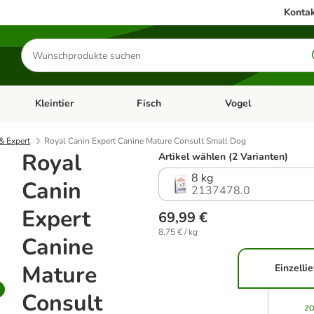
Kontak
Produkte
suchen
Kleintier
Fisch
Vogel
utter & Zubehör
Kategorie-Menü öffnen: Hundefutter & Zubehör
Kategorie-Menü öffnen: Kleintier
Kategorie-Menü öffnen
Ka
& Expert
Royal Canin Expert Canine Mature Consult Small Dog
Royal
Artikel wählen (2 Varianten)
8 kg
Canin
2137478.0
Expert
69,99 €
8,75 € / kg
Canine
Mature
Einzelli
Consult