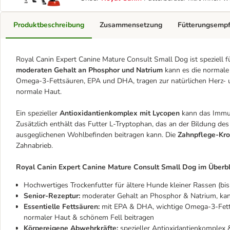
Produktbeschreibung
Zusammensetzung
Fütterungsemp
Royal Canin Expert Canine Mature Consult Small Dog ist speziell f
moderaten Gehalt an Phosphor und Natrium
kann es die normale 
Omega-3-Fettsäuren, EPA und DHA, tragen zur natürlichen Herz- u
normale Haut.
Ein spezieller
Antioxidantienkomplex mit Lycopen
kann das Immun
Zusätzlich enthält das Futter L-Tryptophan, das an der Bildung de
ausgeglichenen Wohlbefinden beitragen kann. Die
Zahnpflege-Kro
Zahnabrieb.
Royal Canin Expert Canine Mature Consult Small Dog im Überbl
Hochwertiges Trockenfutter für ältere Hunde kleiner Rassen (bis
Senior-Rezeptur:
moderater Gehalt an Phosphor & Natrium, kan
Essentielle Fettsäuren:
mit EPA & DHA, wichtige Omega-3-Fettsä
normaler Haut & schönem Fell beitragen
Körpereigene Abwehrkräfte:
spezieller Antioxidantienkomple