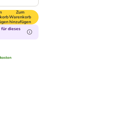
m
Zum
korb
Warenkorb
ügen
hinzufügen
für dieses
kosten