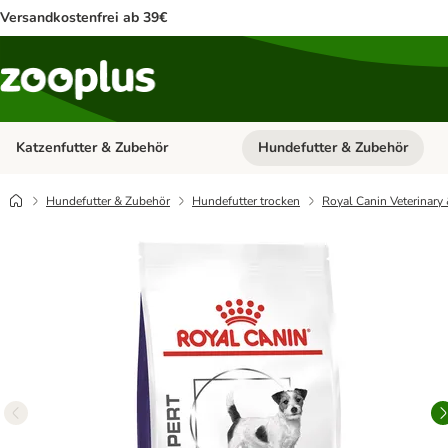
Versandkostenfrei ab 39€
Katzenfutter & Zubehör
Hundefutter & Zubehör
Kategorie-Menü öffnen: Katzenf
Hundefutter & Zubehör
Hundefutter trocken
Royal Canin Veterinary 