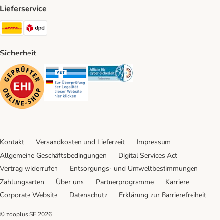
Lieferservice
DHL Shipping Method
DPD Shipping Method
Sicherheit
Security
Security
Security
Kontakt
Versandkosten und Lieferzeit
Impressum
Allgemeine Geschäftsbedingungen
Digital Services Act
Vertrag widerrufen
Entsorgungs- und Umweltbestimmungen
Zahlungsarten
Über uns
Partnerprogramme
Karriere
Corporate Website
Datenschutz
Erklärung zur Barrierefreiheit
© zooplus SE
2026