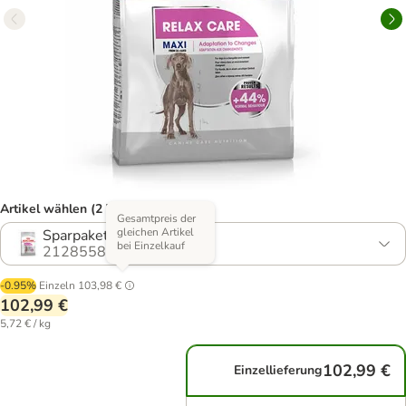
Artikel wählen (2 Varianten)
Gesamtpreis der
gleichen Artikel
Sparpaket: 2 x 9 kg
bei Einzelkauf
2128558.1
-0.95%
Einzeln
103,98 €
102,99 €
5,72 € / kg
102,99 €
Einzellieferung