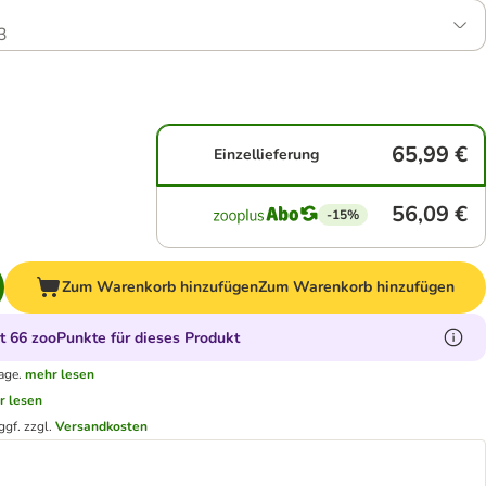
3
65,99 €
Einzellieferung
56,09 €
-15%
Zum Warenkorb hinzufügen
Zum Warenkorb hinzufügen
 66 zooPunkte für dieses Produkt
age.
mehr lesen
r lesen
ggf. zzgl.
Versandkosten