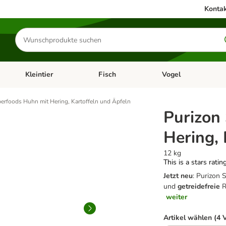
Kontak
Produkte
suchen
Kleintier
Fisch
Vogel
utter & Zubehör
Kategorie-Menü öffnen: Hundefutter & Zubehör
Kategorie-Menü öffnen: Kleintier
Kategorie-Menü öffnen
Ka
erfoods Huhn mit Hering, Kartoffeln und Äpfeln
Purizon
Hering, 
12 kg
This is a stars ratin
Jetzt neu
: Purizon 
und
getreidefreie
R
weiter
Artikel wählen (4 