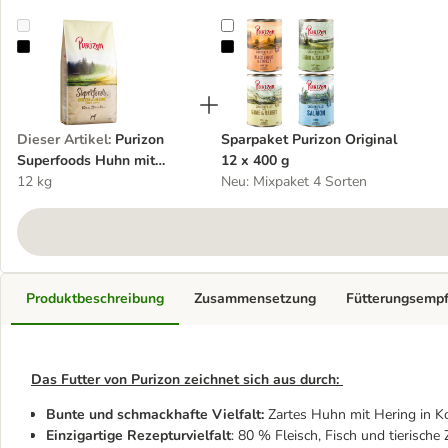
Purizon Superfoods Huhn mit Hering, Kartoffeln und Äpfeln
Sparpaket Purizon Original 12 x 4
Dieser Artikel
:
Purizon
Sparpaket Purizon Original
Superfoods Huhn mit
12 x 400 g
Hering, Kartoffeln und
12 kg
Neu: Mixpaket 4 Sorten
Äpfeln
Produktbeschreibung
Zusammensetzung
Fütterungsemp
Das Futter von Purizon zeichnet sich aus durch:
Bunte und schmackhafte Vielfalt:
Zartes Huhn mit Hering in K
Einzigartige Rezepturvielfalt
: 80 % Fleisch, Fisch und tierisc