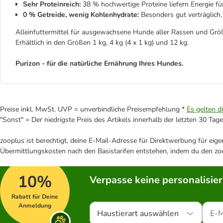
Sehr Proteinreich:
38 % hochwertige Proteine liefern Energie fü
0 % Getreide, wenig Kohlenhydrate:
Besonders gut verträglich, 
Alleinfuttermittel für ausgewachsene Hunde aller Rassen und Grö
Erhältlich in den Größen 1 kg, 4 kg (4 x 1 kg) und 12 kg.
Purizon - für die natürliche Ernährung Ihres Hundes.
Preise inkl. MwSt. UVP = unverbindliche Preisempfehlung *
Es gelten d
"Sonst" = Der niedrigste Preis des Artikels innerhalb der letzten 30 Tage
zooplus ist berechtigt, deine E-Mail-Adresse für Direktwerbung für eig
Übermittlungskosten nach den Basistarifen entstehen, indem du den zoo
10%
Verpasse keine personalisie
Rabatt für Deine
Anmeldung
Haustierart auswählen