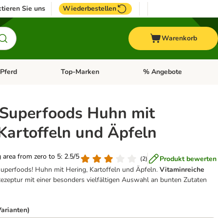
tieren Sie uns
Wiederbestellen
Warenkorb
Pferd
Top-Marken
% Angebote
: Fisch
tegorie-Menü öffnen: Vogel
Kategorie-Menü öffnen: Pferd
Kategorie-Menü öffnen: T
 Superfoods Huhn mit
Kartoffeln und Äpfeln
g area from zero to 5: 2.5/5
Produkt bewerten
(
2
)
Superfoods! Huhn mit Hering, Kartoffeln und Äpfeln.
Vitaminreiche
ezeptur mit einer besonders vielfältigen Auswahl an bunten Zutaten
Varianten)