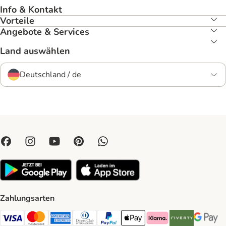
Info & Kontakt
Vorteile
Angebote & Services
Land auswählen
Deutschland / de
Zahlungsarten
Visa Payment Method
Mastercard Payment Method
American Express Payment Method
Diners Club Payment Method
PayPal Payment Method
Apple Pay Payment Method
Klarna Payment Method
Riverty Payment 
Google P