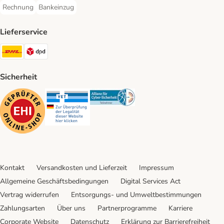
Rechnung
Bankeinzug
Rechnung Payment Method
Bankeinzug Payment Method
Lieferservice
DHL Shipping Method
DPD Shipping Method
Sicherheit
Security
Security
Security
Kontakt
Versandkosten und Lieferzeit
Impressum
Allgemeine Geschäftsbedingungen
Digital Services Act
Vertrag widerrufen
Entsorgungs- und Umweltbestimmungen
Zahlungsarten
Über uns
Partnerprogramme
Karriere
Corporate Website
Datenschutz
Erklärung zur Barrierefreiheit