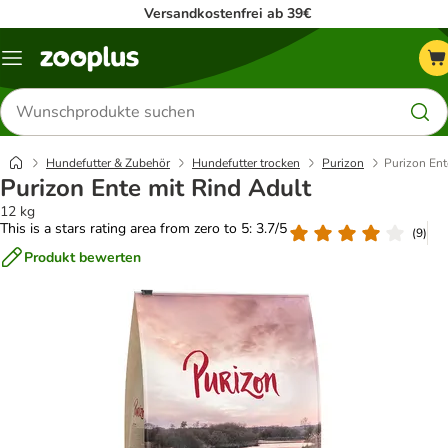
Versandkostenfrei ab 39€
Menü
Produkte
suchen
Hundefutter & Zubehör
Hundefutter trocken
Purizon
Purizon Ent
Purizon Ente mit Rind Adult
12 kg
This is a stars rating area from zero to 5: 3.7/5
(
9
)
Produkt bewerten